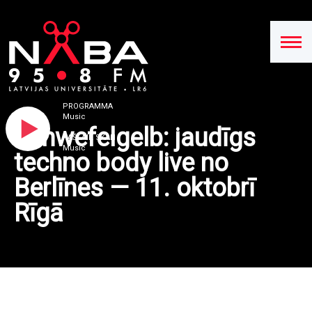
PROGRAMMA
Music
Schwefelgelb: jaudīgs
PAŠLAIK SKAN
Music
techno body live no
Berlīnes — 11. oktobrī
Rīgā