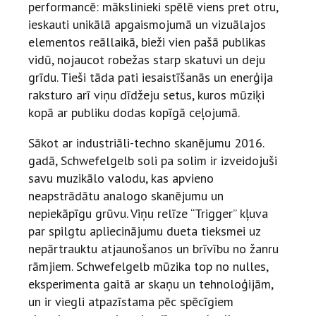
performancē: mākslinieki spēlē viens pret otru,
ieskauti unikālā apgaismojumā un vizuālajos
elementos reāllaikā, bieži vien pašā publikas
vidū, nojaucot robežas starp skatuvi un deju
grīdu. Tieši tāda pati iesaistīšanās un enerģija
raksturo arī viņu dīdžeju setus, kuros mūziķi
kopā ar publiku dodas kopīgā ceļojumā.
Sākot ar industriāli-techno skanējumu 2016.
gadā, Schwefelgelb soli pa solim ir izveidojuši
savu muzikālo valodu, kas apvieno
neapstrādātu analogo skanējumu un
nepiekāpīgu grūvu. Viņu relīze “Trigger” kļuva
par spilgtu apliecinājumu dueta tieksmei uz
nepārtrauktu atjaunošanos un brīvību no žanru
rāmjiem. Schwefelgelb mūzika top no nulles,
eksperimenta gaitā ar skaņu un tehnoloģijām,
un ir viegli atpazīstama pēc spēcīgiem