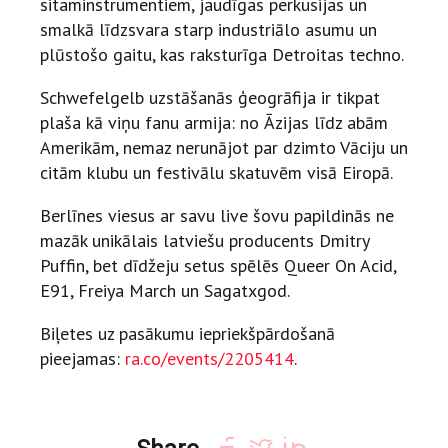
sitaminstrumentiem, jaudīgas perkusijas un
smalkā līdzsvara starp industriālo asumu un
plūstošo gaitu, kas raksturīga Detroitas techno.
Schwefelgelb uzstāšanās ģeogrāfija ir tikpat
plaša kā viņu fanu armija: no Āzijas līdz abām
Amerikām, nemaz nerunājot par dzimto Vāciju un
citām klubu un festivālu skatuvēm visā Eiropā.
Berlīnes viesus ar savu live šovu papildinās ne
mazāk unikālais latviešu producents Dmitry
Puffin, bet dīdžeju setus spēlēs Queer On Acid,
E91, Freiya March un Sagatxgod.
Biļetes uz pasākumu iepriekšpārdošanā
pieejamas:
ra.co/events/2205414
.