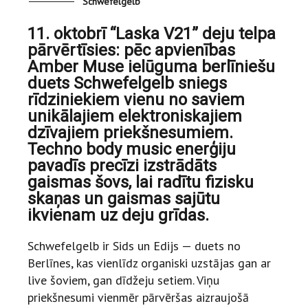
Schwefelgelb
11. oktobrī “Laska V21” deju telpa
pārvērtīsies: pēc apvienības
Amber Muse ielūguma berlīniešu
duets Schwefelgelb sniegs
rīdziniekiem vienu no saviem
unikālajiem elektroniskajiem
dzīvajiem priekšnesumiem.
Techno body music enerģiju
pavadīs precīzi izstrādāts
gaismas šovs, lai radītu fizisku
skaņas un gaismas sajūtu
ikvienam uz deju grīdas.
Schwefelgelb ir Sids un Edijs — duets no
Berlīnes, kas vienlīdz organiski uzstājas gan ar
live šoviem, gan dīdžeju setiem. Viņu
priekšnesumi vienmēr pārvēršas aizraujošā