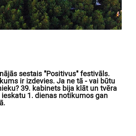
inājās sestais "Positivus" festivāls.
kums ir izdevies. Ja ne tā - vai būtu
ieku? 39. kabinets bija klāt un tvēra
m ieskatu 1. dienas notikumos gan
ā.