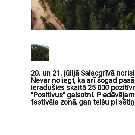
20. un 21. jūlijā Salacgrīvā noris
Nevar noliegt, ka arī šogad pasā
ieradušies skaitā 25 000 pozitīvn
"Positivus" gaisotni. Piedāvāja
festivāla zonā, gan telšu pilsētiņ