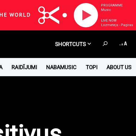
PROGRAMME
Music
HE WORLD
LIVE NOW
Lozmetejs - Pagiras
SHORTCUTS
A
RAIDĪJUMI
NABAMUSIC
TOPI
ABOUT US
itivus