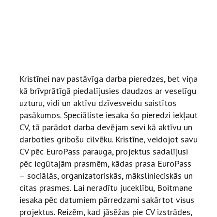
Kristīnei nav pastāvīga darba pieredzes, bet viņa
kā brīvprātīgā piedalījusies daudzos ar veselīgu
uzturu, vidi un aktīvu dzīvesveidu saistītos
pasākumos. Speciāliste iesaka šo pieredzi iekļaut
CV, tā parādot darba devējam sevi kā aktīvu un
darboties gribošu cilvēku. Kristīne, veidojot savu
CV pēc EuroPass parauga, projektus sadalījusi
pēc iegūtajām prasmēm, kādas prasa EuroPass
– sociālās, organizatoriskās, mākslinieciskās un
citas prasmes. Lai neradītu juceklību, Boitmane
iesaka pēc datumiem pārredzami sakārtot visus
projektus. Reizēm, kad jāsēžas pie CV izstrādes,