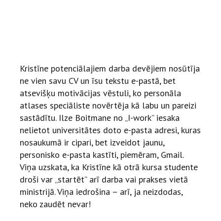
Kristīne potenciālajiem darba devējiem nosūtīja
ne vien savu CV un īsu tekstu e-pastā, bet
atsevišķu motivācijas vēstuli, ko personāla
atlases speciāliste novērtēja kā labu un pareizi
sastādītu. Ilze Boitmane no „I-work” iesaka
nelietot universitātes doto e-pasta adresi, kuras
nosaukumā ir cipari, bet izveidot jaunu,
personisko e-pasta kastīti, piemēram, Gmail.
Viņa uzskata, ka Kristīne kā otrā kursa studente
droši var „startēt” arī darba vai prakses vietā
ministrijā. Viņa iedrošina – arī, ja neizdodas,
neko zaudēt nevar!