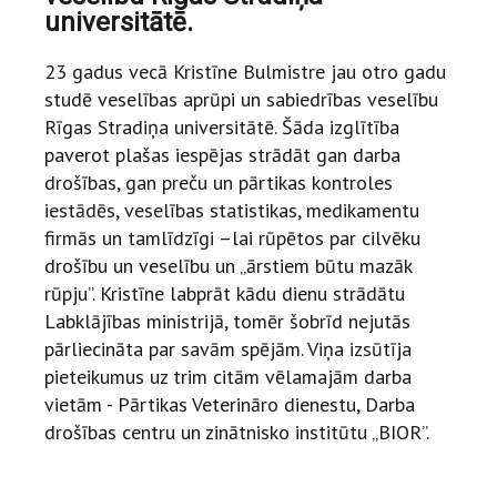
universitātē.
23 gadus vecā Kristīne Bulmistre jau otro gadu
studē veselības aprūpi un sabiedrības veselību
Rīgas Stradiņa universitātē. Šāda izglītība
paverot plašas iespējas strādāt gan darba
drošības, gan preču un pārtikas kontroles
iestādēs, veselības statistikas, medikamentu
firmās un tamlīdzīgi –lai rūpētos par cilvēku
drošību un veselību un „ārstiem būtu mazāk
rūpju”. Kristīne labprāt kādu dienu strādātu
Labklājības ministrijā, tomēr šobrīd nejutās
pārliecināta par savām spējām. Viņa izsūtīja
pieteikumus uz trim citām vēlamajām darba
vietām - Pārtikas Veterināro dienestu, Darba
drošības centru un zinātnisko institūtu „BIOR”.