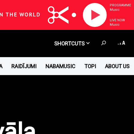
PROGRAMME
Music
N THE WORLD
LIVE NOW
Music
SHORTCUTS
A
RAIDĪJUMI
NABAMUSIC
TOPI
ABOUT US
vāla