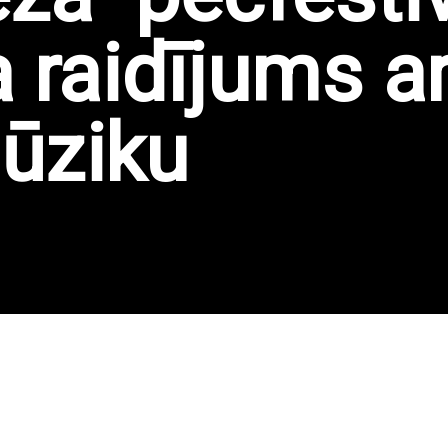
 raidījums a
mūziku