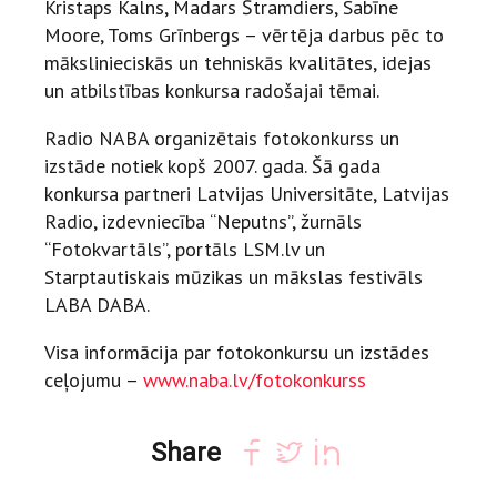
Kristaps Kalns, Madars Štramdiers, Sabīne
Moore, Toms Grīnbergs – vērtēja darbus pēc to
mākslinieciskās un tehniskās kvalitātes, idejas
un atbilstības konkursa radošajai tēmai.
Radio NABA organizētais fotokonkurss un
izstāde notiek kopš 2007. gada. Šā gada
konkursa partneri Latvijas Universitāte, Latvijas
Radio, izdevniecība “Neputns”, žurnāls
“Fotokvartāls”, portāls LSM.lv un
Starptautiskais mūzikas un mākslas festivāls
LABA DABA.
Visa informācija par fotokonkursu un izstādes
ceļojumu –
www.naba.lv/fotokonkurss
Share