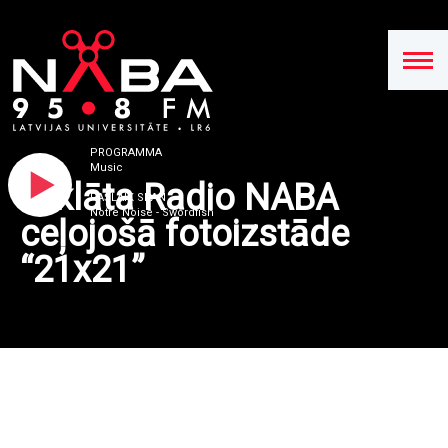
PROGRAMMA
Music
Atklāta Radio NABA
PAŠLAIK SKAN
Notre Noise - Swordfish
ceļojošā fotoizstāde
“21x21”