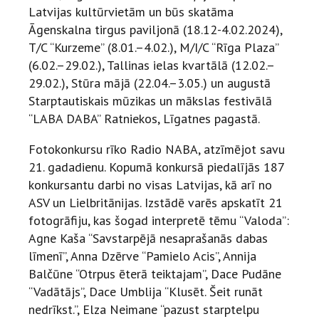
Latvijas kultūrvietām un būs skatāma
Āgenskalna tirgus paviljonā (18.12-4.02.2024),
T/C “Kurzeme” (8.01.–4.02.), M/I/C “Rīga Plaza”
(6.02.–29.02.), Tallinas ielas kvartālā (12.02.–
29.02.), Stūra mājā (22.04.–3.05.) un augustā
Starptautiskais mūzikas un mākslas festivālā
“LABA DABA” Ratniekos, Līgatnes pagastā.
Fotokonkursu rīko Radio NABA, atzīmējot savu
21. gadadienu. Kopumā konkursā piedalījās 187
konkursantu darbi no visas Latvijas, kā arī no
ASV un Lielbritānijas. Izstādē varēs apskatīt 21
fotogrāfiju, kas šogad interpretē tēmu “Valoda”:
Agne Kaša “Savstarpējā nesaprašanās dabas
līmenī”, Anna Dzērve “Pamielo Acis”, Annija
Balčūne “Otrpus ēterā teiktajam”, Dace Pudāne
“Vadātājs”, Dace Umblija “Klusēt. Šeit runāt
nedrīkst.”, Elza Neimane “pazust starptelpu