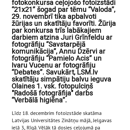
fotokonkursa ceļojošo fotoizstādi
“21x21” šogad par tēmu “Valoda”,
29. novembrī tika apbalvoti
žūrijas un skatītāju favorīti. Žūrija
par konkursa trīs labākajiem
darbiem atzina Juri Grīnfeldu ar
fotogrāfiju “Savstarpējā
komunikācija”, Annu Dzērvi ar
fotogrāfiju “Pamielo Acis” un
Ivaru Vucenu ar fotogrāfiju
“Debates”. Savukārt, LSM.lv
skatītāju simpātiju balvu ieguva
Olaines 1. vsk. fotopulciņš
"Radošā fotogrāfija" darbs
“Verbālā higiēna”.
Līdz 18. decembrim fotoizstāde skatāma
Latvijas Universitātes Zinātņu mājā, Jelgavas
ielā 3, Rīgā. Vēlāk tā dosies ceļojumā pa