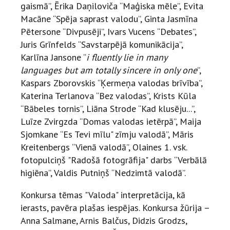
gaismā”, Ērika Daņiloviča “Maģiska mēle”, Evita
Macāne “Spēja saprast valodu”, Ginta Jasmīna
Pētersone “Divpusēji”, Ivars Vucens “Debates”,
Juris Grīnfelds “Savstarpējā komunikācija”,
Karlīna Jansone “
i fluently lie in many
languages but am totally sincere in only one
”,
Kaspars Zborovskis “Ķermeņa valodas brīvība”,
Katerina Terlanova “Bez valodas”, Krists Kūla
“Bābeles tornis”, Liāna Strode “Kad klusēju...”,
Luīze Zvirgzda “Domas valodas ietērpā”, Maija
Sjomkane “Es Tevi mīlu" zīmju valodā”, Māris
Kreitenbergs “Vienā valodā”, Olaines 1. vsk.
fotopulciņš "Radošā fotogrāfija" darbs “Verbālā
higiēna”, Valdis Putniņš “Nedzimtā valodā”.
Konkursa tēmas "Valoda" interpretācija, kā
ierasts, pavēra plašas iespējas. Konkursa žūrija –
Anna Salmane, Arnis Balčus, Didzis Grodzs,