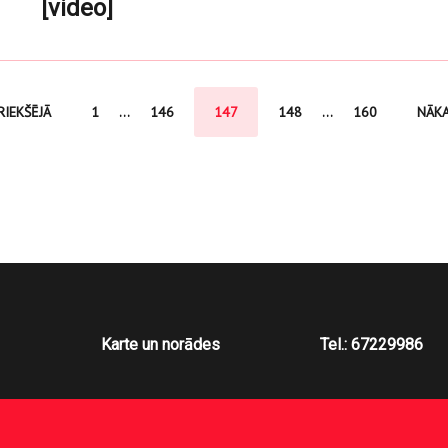
[video]
RIEKŠĒJĀ
1
...
146
147
148
...
160
NĀK
Karte un norādes
Tel.: 67229986