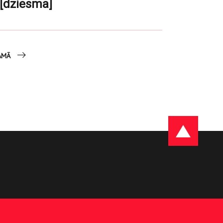
[dziesma]
AMĀ