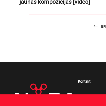
jaunas kompozīcijas [video]
IEP
Kontakti