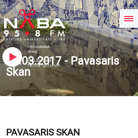
PROGRAMMA
Music
28.03.2017 - Pavasaris
PAŠLAIK SKAN
Fat Dog - go-f Urself
Skan
PAVASARIS SKAN