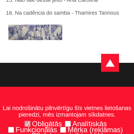
16. Na cadência do samba - Thamires Tannous
Lai nodrošinātu pilnvērtīgu šīs vietnes lietošanas
pieredzi, mēs izmantojam sīkdatnes.
Obligātās
Analītiskās
Funkcionālās
Mērķa (reklāmas)