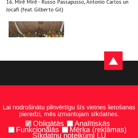
16. Mirê Mirê - Russo Passapusso, Antonio Carlos un
Jocafi (feat. Gilberto Gil)
Lai nodrošinātu pilnvērtīgu šīs vietnes lietošanas
pieredzi, mēs izmantojam sīkdatnes.
Obligātās
Analītiskās
Funkcionālās
Mērķa (reklāmas)
Sīkdatņu noteikumi LU