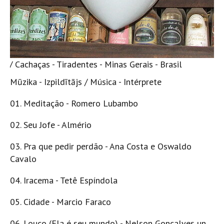
s / Cachaças - Tiradentes - Minas Gerais - Brasil
Mūzika - Izpildītājs / Música - Intérprete
01. Meditação - Romero Lubambo
02. Seu Jofe - Almério
03. Pra que pedir perdão - Ana Costa e Oswaldo
Cavalo
04. Iracema - Tetê Espíndola
05. Cidade - Marcio Faraco
06. Louco (Ela é seu mundo) - Nelson Gonçalves un