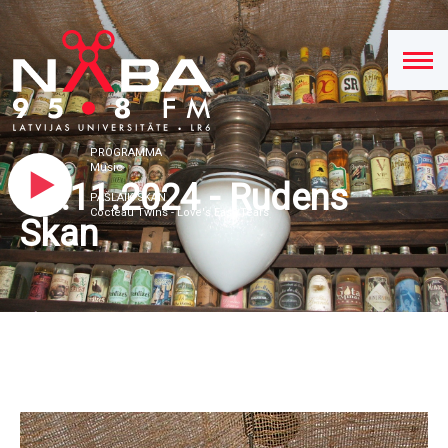
PROGRAMMA
Music
12.11.2024 - Rudens
PAŠLAIK SKAN
Cocteau Twins - Love's Easy Tears
Skan