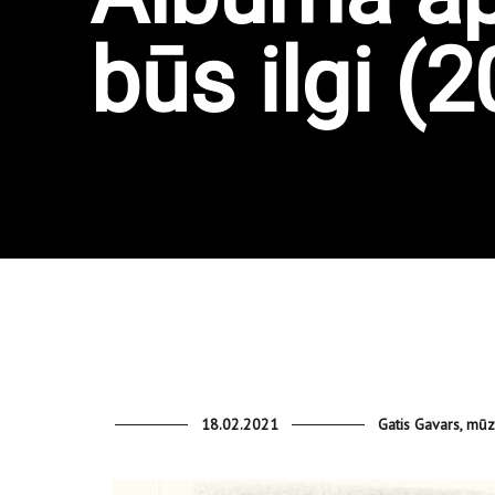
būs ilgi (
18.02.2021
Gatis Gavars, mūzi