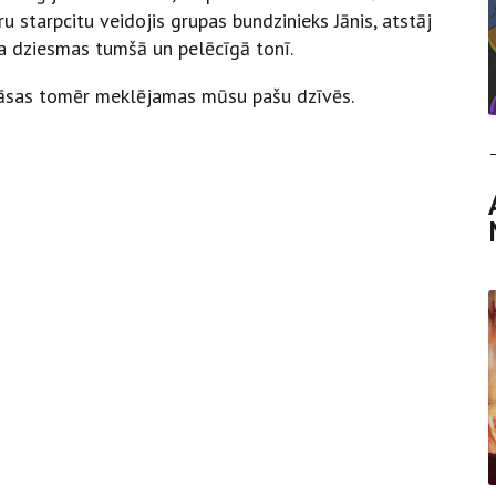
 starpcitu veidojis grupas bundzinieks Jānis, atstāj
ma dziesmas tumšā un pelēcīgā tonī.
krāsas tomēr meklējamas mūsu pašu dzīvēs.