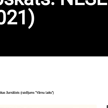
2021)
kas žurnālists (raidījums "Vārnu laiks")