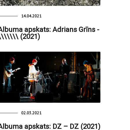
14.04.2021
Albuma apskats: Adrians Grīns -
​\​\​\​\​\​\ (2021)
02.03.2021
Albuma apskats: DZ – DZ (2021)