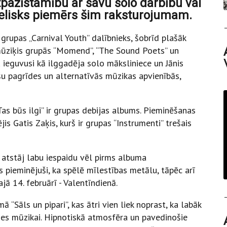
pazīstamību ar savu solo darbību vai
 lielisks piemērs šim raksturojumam.
 grupas „Carnival Youth” dalībnieks, šobrīd plašāk
 mūziķis grupās “Momend”, “The Sound Poets” un
\
u ieguvusi kā ilggadēja solo māksliniece un Jānis
šu pagrīdes un alternatīvās mūzikas apvienībās,
as būs ilgi” ir grupas debijas albums. Pieminēšanas
jis Gatis Zaķis, kurš ir grupas “Instrumenti” trešais
atstāj labu iespaidu vēl pirms albuma
s pieminējuši, ka spēlē mīlestības metālu, tāpēc arī
jā 14. februārī - Valentīndienā.
ā “Sāls un pipari”, kas ātri vien liek noprast, ka labāk
ies mūzikai. Hipnotiskā atmosfēra un pavedinošie