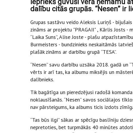
iepriekš guvuši vērā ņemamu at
dalību citās grupās. “Nesen” ir
Grupas sastāvu veido Aleksis Luriņš - bijušais
zināms ar projektu "PRAGAII" , Kārlis Josts -
“Laika Suns”, Alise Joste - plašu atpazīstamīb
Burmeisters - bundzinieks neskaitāmās latvie
plašāk zināms ar darbību grupā “TESA”.
“Nesen” savu darbību uzsāka 2018. gadā un “T
vērts ir arī tas, ka albumu miksējis un māsterē
dalībnieks.
Tik bagātīga un pieredzējusi radošā komanda 
noklausīšanās. “Nesen” savos sociālajos tīklo
nav pārsteigums, ka albums ticis izdots zīmīga
“Tas būs ilgi” sākas ar spēcīgu baslīniju dziesm
nepretoties, bet turpmākās 40 minūtes atdot