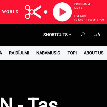
PROGRAMME
Music
E WORLD
LIVE NOW
Fellatio - Plasticine Paul
SHORTCUTS
A
RAIDĪJUMI
NABAMUSIC
TOPI
ABOUT US
N - Tas