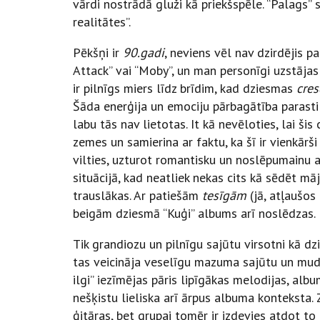
vārdi nostrādā gluži kā priekšspēle. “Palags” st
realitātes”.
Pēkšņi ir
90.gadi
, neviens vēl nav dzirdējis p
Attack” vai “Moby”, un man personīgi uzstāja
ir pilnīgs miers līdz brīdim, kad dziesmas
cre
Šāda enerģija un emociju pārbagātība parasti 
labu tās nav lietotas. It kā nevēloties, lai ši
zemes un samierina ar faktu, ka šī ir vienkārši 
vilties, uzturot romantisku un noslēpumainu at
situācijā, kad neatliek nekas cits kā sēdēt māj
trauslākas. Ar patiešām
tesīgām
(jā, atļaušos
beigām dziesmā “Kuģi” albums arī noslēdzas.
Tik grandiozu un pilnīgu sajūtu virsotni kā dzi
tas veicināja veselīgu mazuma sajūtu un mudi
ilgi” iezīmējas pāris lipīgākas melodijas, alb
nešķistu lieliska arī ārpus albuma konteksta. 
ģitāras, bet grupai tomēr ir izdevies atdot to