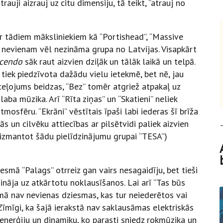
rauji aizrauj uz citu dimensiju, tā teikt, “atrauj no
ar tādiem māksliniekiem kā “Portishead”, “Massive
s nevienam vēl nezināma grupa no Latvijas. Visapkārt
scendo
sāk raut aizvien dziļāk un tālāk laikā un telpā.
tiek piedzīvota dažādu vielu ietekmē, bet nē, jau
s ceļojums beidzas, “Bez” tomēr atgriež atpakaļ uz
laba mūzika. Arī “Rīta ziņas” un “Skatieni” neliek
mosfēru. “Ekrāni” vēstītais īpaši labi iederas šī brīža
ās un cilvēku attiecības ar pilsētvidi paliek aizvien
 izmantot šādu pielīdzinājumu grupai “TESA”)
esmā “Palags” otrreiz gan vairs nesagaidīju, bet tieši
nāja uz atkārtotu noklausīšanos. Lai arī “Tas būs
umā nav nevienas dziesmas, kas tur neiederētos vai
Zīmīgi, ka šajā ierakstā nav saklausāmas elektriskās
 enerģiju un dinamiku, ko parasti sniedz rokmūzika un