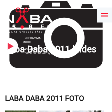
PROGRAMMA
Music
Laba Daba 2011 bildes
PAŠLAIK SKAN
Perkalaba - Galochky (feat. DakhaBrakha)
LABA DABA 2011 FOTO