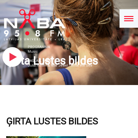
PROGRAMMA
Music
Ģirta Lustes bildes
PAŠLAIK SKAN
Julia Holter & Nite Jewel - What We See
ĢIRTA LUSTES BILDES