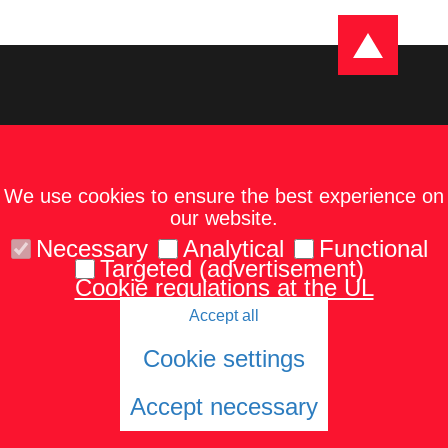
We use cookies to ensure the best experience on
our website.
Necessary
Analytical
Functional
Targeted (advertisement)
Cookie regulations at the UL
Accept all
Kontakti
Karte un norādes
Tel.: 67229986
Cookie settings
Accept necessary
© 2026 University of Latvia. All rights reserved.