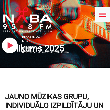
PROGRAMMA
Music
Nolikums 2025
PAŠLAIK SKAN
Brave Bete - Jesus chien, sauve-moi
JAUNO MŪZIKAS GRUPU,
INDIVIDUĀLO IZPILDĪTĀJU UN