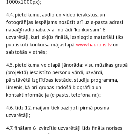
1000x1000px);
4.4. pieteikumu, audio un video ierakstus, un
fotogrāfijas iespējams nosūtīt arī uz e-pasta adresi
naba@radionaba.lv ar norādi "konkursam". 6
uzvarētāji, kuri iekļūs finālā, iesniegtie materiāli tiks
publiskoti konkursa mājaslapā
www.hadrons.lv
un
saistošās vietnēs;
4.5. pieteikuma veidlapā jānorāda: visu mūzikas grupā
(projektā) iesaistīto personu vārdi, uzvārdi,
pārstāvētā izglītības iestāde, studiju programma,
līmenis, kā arī grupas radošā biogrāfija un
kontaktinformācija (e-pasts, telefona nr.);
4.6. līdz 12. maijam tiek paziņoti pirmā posma
uzvarētāji;
4.7. finālam 6 izvirzītie uzvarētāji līdz fināla norises