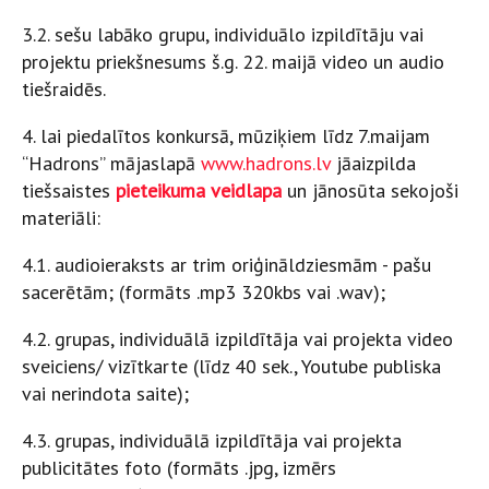
3.2. sešu labāko grupu, individuālo izpildītāju vai
projektu priekšnesums š.g. 22. maijā video un audio
tiešraidēs.
4. lai piedalītos konkursā, mūziķiem līdz 7.maijam
“Hadrons” mājaslapā
www.hadrons.lv
jāaizpilda
tiešsaistes
pieteikuma veidlapa
un jānosūta sekojoši
materiāli:
4.1. audioieraksts ar trim oriģināldziesmām - pašu
sacerētām; (formāts .mp3 320kbs vai .wav);
4.2. grupas, individuālā izpildītāja vai projekta video
sveiciens/ vizītkarte (līdz 40 sek., Youtube publiska
vai nerindota saite);
4.3. grupas, individuālā izpildītāja vai projekta
publicitātes foto (formāts .jpg, izmērs