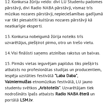
12. Konkursa žūriju veido: divi LU Studentu padomes
pārstāvji, divi Radio NABA pārstāvji, vismaz trīs
mūzikas nozares pārstāvji, nepieciešamības gadījumā
var tikt piesaistīti kultūras nozares pārstāvji kā
neatkarīgie eksperti.
13. Konkursa nobeigumā žūrija noteiks trīs
uzvarētājus, piešķirot pirmo, otro un trešo vietu.
14. Visi finālisti saņems atzinības rakstus un balvas.
15. Pirmās vietas ieguvējam papildus tiks piešķirts
atbalsts no profesionālas studijas un producentiem,
iespēja uzstāties festivālā
"Laba Daba"
,
Valmiermuižas
etnomūzikas festivālā, LU jauno
studentu svētkos
„Aristotelis”
. Uzvarētājam tiek
nodrošināts īpašs atbalsts
Radio NABA ēterā
un
portālā
LSM.lv
.