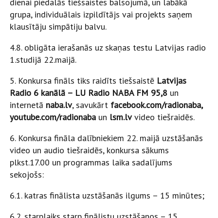
dienai piedalās tiešsaistes balsojumā, un labākā
grupa, individuālais izpildītājs vai projekts saņem
klausītāju simpātiju balvu.
4.8. obligāta ierašanās uz skaņas testu Latvijas radio
1.studijā 22.maijā.
5. Konkursa fināls tiks raidīts tiešsaistē
Latvijas
Radio 6 kanālā – LU Radio NABA FM 95,8
un
internetā
naba.lv
, savukārt
facebook.com/radionaba,
youtube.com/radionaba
un
lsm.lv
video tiešraidēs.
6. Konkursa fināla dalībniekiem 22. maijā uzstāšanās
video un audio tiešraidēs, konkursa sākums
plkst.17.00 un programmas laika sadalījums
sekojošs:
6.1. katras finālista uzstāšanās ilgums – 15 minūtes;
6.2. starplaiks starp finālistu uzstāšanos – 15