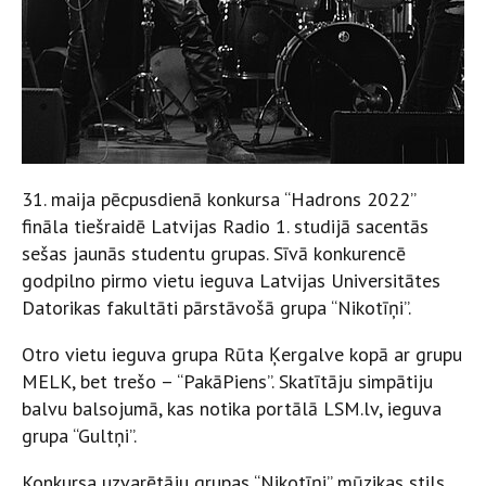
31. maija pēcpusdienā konkursa “Hadrons 2022”
fināla tiešraidē Latvijas Radio 1. studijā sacentās
sešas jaunās studentu grupas. Sīvā konkurencē
godpilno pirmo vietu ieguva Latvijas Universitātes
Datorikas fakultāti pārstāvošā grupa “Nikotīņi”.
Otro vietu ieguva grupa Rūta Ķergalve kopā ar grupu
MELK, bet trešo – “PakāPiens”. Skatītāju simpātiju
balvu balsojumā, kas notika portālā LSM.lv, ieguva
grupa “Gultņi”.
Konkursa uzvarētāju grupas “Nikotīņi” mūzikas stils