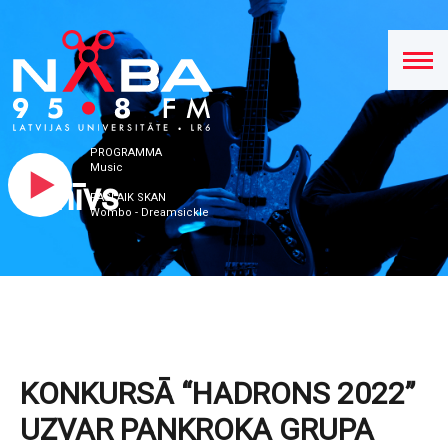
PROGRAMMA
Music
Arhīvs
PAŠLAIK SKAN
Wombo - Dreamsickle
KONKURSĀ “HADRONS 2022”
UZVAR PANKROKA GRUPA