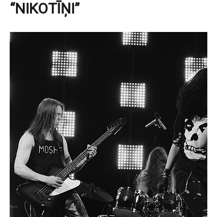
“NIKOTĪŅI”