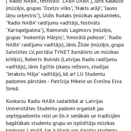
(“Radio NABA”, festivāls “LABA DABA”), Juris Kaukulis
(mūziķis, grupas "Dzelzs vilks", "Nakts arāji", "Jauno
Jāņu orķestris"), Uldis Rudaks (mūzikas apskatnieks,
“Radio NABA” raidījumu vadītājs, festivāls
“Kartupeļpalma”), Raimonds Lagimovs (mūziķis,
grupas "Inokentijs Mārpls", "Amorālā psihoze", “Radio
NABA” raidījumu vadītājs), Jānis Žilde (mūziķis, grupa
Satellites LV, portāla TVNET žurnālists un mūzikas
kritiķis), Roberts Buivids (Latvijas Radio raidījumu
vadītājs), Jānis Eglītis (skaņu režisors, studijas
"Ierakstu Māja" vadītājs), kā arī LU Studentu
padomes pārstāes - Patrīcija Mikele un Evelīna Elva
Sirmā.
Konkursu Radio NABA sadarbībā ar Latvijas
Universitātes Studentu padomi organizē jau
septiņpadsmito reizi un šis ir senākais un tradīcijām
bagātākais studentu grupu un izpildītāju mūzikas
konkurss Latvijā, tas ir kļuvis par daudzu studentu