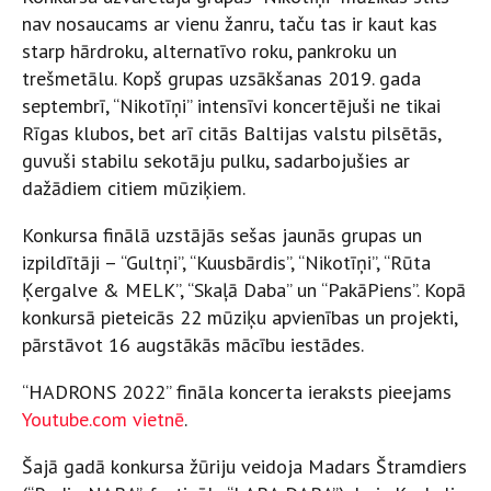
nav nosaucams ar vienu žanru, taču tas ir kaut kas
starp hārdroku, alternatīvo roku, pankroku un
trešmetālu. Kopš grupas uzsākšanas 2019. gada
septembrī, “Nikotīņi” intensīvi koncertējuši ne tikai
Rīgas klubos, bet arī citās Baltijas valstu pilsētās,
guvuši stabilu sekotāju pulku, sadarbojušies ar
dažādiem citiem mūziķiem.
Konkursa finālā uzstājās sešas jaunās grupas un
izpildītāji – “Gultņi”, “Kuusbārdis”, “Nikotīņi”, “Rūta
Ķergalve & MELK”, “Skaļā Daba” un “PakāPiens”. Kopā
konkursā pieteicās 22 mūziķu apvienības un projekti,
pārstāvot 16 augstākās mācību iestādes.
“HADRONS 2022” fināla koncerta ieraksts pieejams
Youtube.com vietnē
.
Šajā gadā konkursa žūriju veidoja Madars Štramdiers