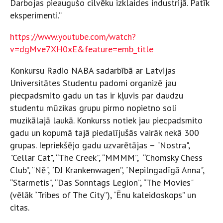
Darbojas pieaugušo cilvēku izklaides industrijā. Patīk
eksperimenti.”
https://www.youtube.com/watch?
v=dgMve7XH0xE&feature=emb_title
Konkursu Radio NABA sadarbībā ar Latvijas
Universitātes Studentu padomi organizē jau
piecpadsmito gadu un tas ir kļuvis par daudzu
studentu mūzikas grupu pirmo nopietno soli
muzikālajā laukā. Konkurss notiek jau piecpadsmito
gadu un kopumā tajā piedalījušās vairāk nekā 300
grupas. Iepriekšējo gadu uzvarētājas – "Nostra",
"Cellar Cat", “The Creek”, “MMMM”, “Chomsky Chess
Club”, “Nē", “DJ Krankenwagen”, “Nepilngadīgā Anna",
“Starmetis”, “Das Sonntags Legion”, “The Movies"
(vēlāk “Tribes of The City”), “Ēnu kaleidoskops” un
citas.