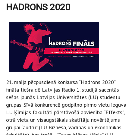
HADRONS 2020
21. maija pēcpusdienā konkursa “Hadrons 2020”
fināla tiešraidē Latvijas Radio 1. studijā sacentās
sešas jaunās Latvijas Universitātes (LU) studentu
grupas. Sīvā konkurencē godpilno pirmo vietu ieguva
LU Ķīmijas fakultāti pārstāvošā apvienība “Effekts”,
otrā vieta un visaugstākais skatītāju novērtējums
grupai “audru” (LU Biznesa, vadības un ekonomikas
fakultāte), bet trešā - “Tavas Māsas Nāsis” (LU