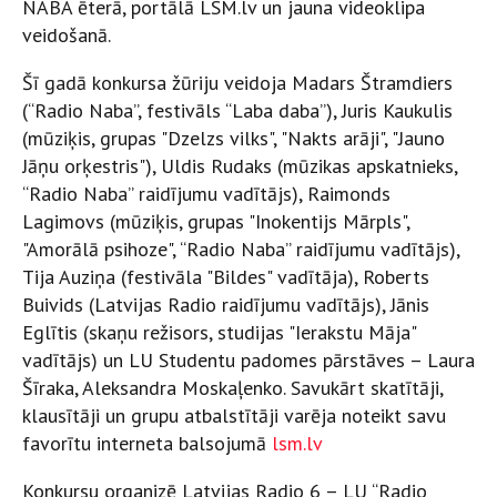
NABA ēterā, portālā LSM.lv un jauna videoklipa
veidošanā.
Šī gadā konkursa žūriju veidoja Madars Štramdiers
(“Radio Naba”, festivāls “Laba daba”), Juris Kaukulis
(mūziķis, grupas "Dzelzs vilks", "Nakts arāji", "Jauno
Jāņu orķestris"), Uldis Rudaks (mūzikas apskatnieks,
“Radio Naba” raidījumu vadītājs), Raimonds
Lagimovs (mūziķis, grupas "Inokentijs Mārpls",
"Amorālā psihoze", “Radio Naba” raidījumu vadītājs),
Tija Auziņa (festivāla "Bildes" vadītāja), Roberts
Buivids (Latvijas Radio raidījumu vadītājs), Jānis
Eglītis (skaņu režisors, studijas "Ierakstu Māja"
vadītājs) un LU Studentu padomes pārstāves – Laura
Šīraka, Aleksandra Moskaļenko. Savukārt skatītāji,
klausītāji un grupu atbalstītāji varēja noteikt savu
favorītu interneta balsojumā
lsm.lv
Konkursu organizē Latvijas Radio 6 – LU “Radio