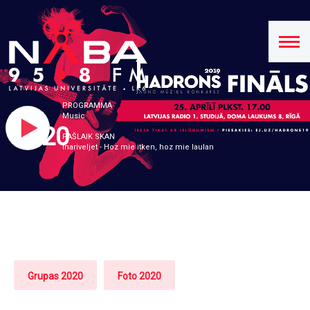
PROGRAMMA
Music
2020
PAŠLAIK SKAN
Inariveljet - Hoz mie itken, hoz mie laulan
Grupas 2020
Foto 2020