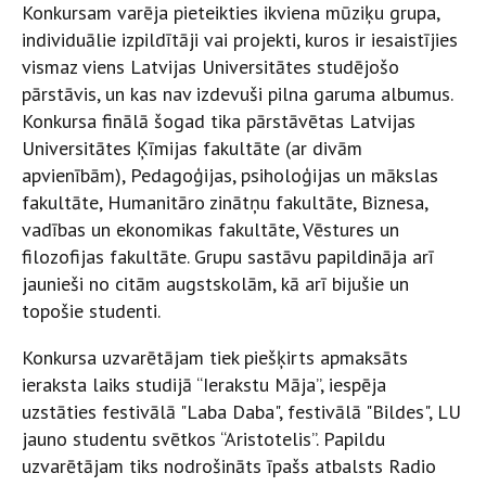
Konkursam varēja pieteikties ikviena mūziķu grupa,
individuālie izpildītāji vai projekti, kuros ir iesaistījies
vismaz viens Latvijas Universitātes studējošo
pārstāvis, un kas nav izdevuši pilna garuma albumus.
Konkursa finālā šogad tika pārstāvētas Latvijas
Universitātes Ķīmijas fakultāte (ar divām
apvienībām), Pedagoģijas, psiholoģijas un mākslas
fakultāte, Humanitāro zinātņu fakultāte, Biznesa,
vadības un ekonomikas fakultāte, Vēstures un
filozofijas fakultāte. Grupu sastāvu papildināja arī
jaunieši no citām augstskolām, kā arī bijušie un
topošie studenti.
Konkursa uzvarētājam tiek piešķirts apmaksāts
ieraksta laiks studijā “Ierakstu Māja”, iespēja
uzstāties festivālā "Laba Daba", festivālā "Bildes", LU
jauno studentu svētkos “Aristotelis”. Papildu
uzvarētājam tiks nodrošināts īpašs atbalsts Radio