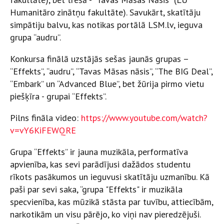
Humanitāro zinātņu fakultāte). Savukārt, skatītāju
simpātiju balvu, kas notikas portālā LSM.lv, ieguva
grupa “audru”.
Konkursa finālā uzstājās sešas jaunās grupas –
“Effekts”, “audru”, “Tavas Māsas nāsis”, “The BIG Deal”,
“Embark” un “Advanced Blue”, bet žūrija pirmo vietu
piešķīra - grupai “Effekts”.
Pilns fināla video:
https://www.youtube.com/watch?
v=vY6KiFEWQRE
Grupa “Effekts” ir jauna muzikāla, performatīva
apvienība, kas sevi parādījusi dažādos studentu
rīkots pasākumos un ieguvusi skatītāju uzmanību. Kā
paši par sevi saka, “grupa "Effekts" ir muzikāla
specvienība, kas mūzikā stāsta par tuvību, attiecībām,
narkotikām un visu pārējo, ko viņi nav pieredzējuši.