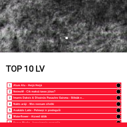
TOP 10 LV
1
Alum Alu - Heijā Heijā
2
NeimoM - Cik maksā tavas jūtas?
3
Imants Daksis & Dīvainās Pasaules Gaisma - Sliktāk vairs nevar būt!
4
Nakts arāji - Mes neesam cilvēki
5
Avakādo Latte - Pelmeņi ir piedeguši
6
Waterflower - Aizved tālāk
7
Ilonas Maska - Iespejamais scenarijs