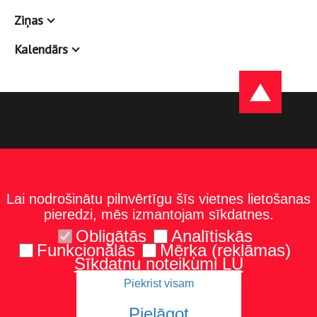
Ziņas
Kalendārs
Lai nodrošinātu pilnvērtīgu šīs vietnes lietošanas
pieredzi, mēs izmantojam sīkdatnes.
Obligātās
Analītiskās
Funkcionālās
Mērķa (reklāmas)
Sīkdatņu noteikumi LU
Piekrist visam
Kontakti
Karte un norādes
Tel.: 67229986
Pielāgot