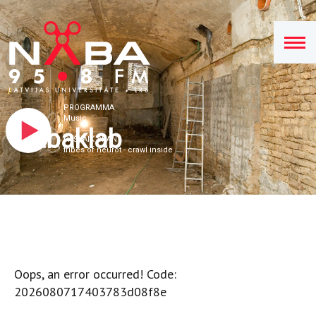
PROGRAMMA
Music
Nabaklab
PAŠLAIK SKAN
tribes of neurot - crawl inside
Oops, an error occurred! Code:
2026080717403783d08f8e