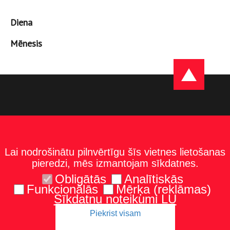
Diena
Mēnesis
Lai nodrošinātu pilnvērtīgu šīs vietnes lietošanas
pieredzi, mēs izmantojam sīkdatnes.
Obligātās
Analītiskās
Funkcionālās
Mērķa (reklāmas)
Sīkdatņu noteikumi LU
Piekrist visam
Kontakti
Karte un norādes
Tel.: 67229986