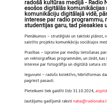
radošā kultūras medijā - Radio
esošos digitālās komunikācijas m
komunikāciju digitālajā vidē, pā
interese par radio programmu, 
studentijas garu, tad piesakies 
Pienākumos – stratēģiski un taktiski plānot, r
saistīto projektu komunikāciju sociālajos med
Prasības – izpratne par mediju lietošanas pa
un vektorgrafikas programmām, un zināt, kas i
interese par fotogrāfiju un digitālā satura st
Ieguvumi – radošs kolektīvs, hibrīdformas dar
pagriezt pasauli.
Pieteikumi tiek gaidīti līdz 31.10.2024,
aizpil
Jautājumu gadījumā raksti
naba@radionaba.l