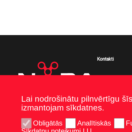
Kontakti
Lai nodrošinātu pilnvērtīgu šī
izmantojam sīkdatnes.
Obligātās
Analītiskās
F
Sīkdatņu noteikumi LU