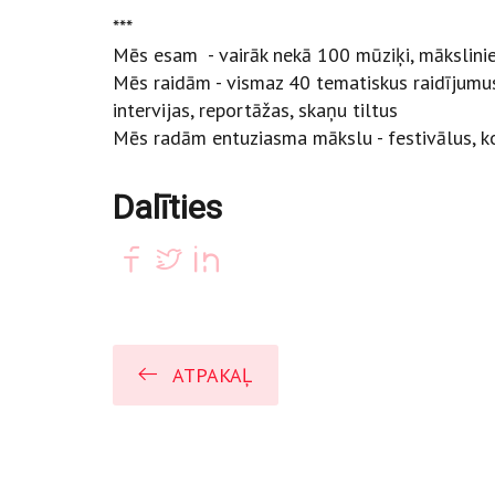
***
Mēs esam - vairāk nekā 100 mūziķi, māksliniek
Mēs raidām - vismaz 40 tematiskus raidījumus 
intervijas, reportāžas, skaņu tiltus
Mēs radām entuziasma mākslu - festivālus, ko
Dalīties
ATPAKAĻ