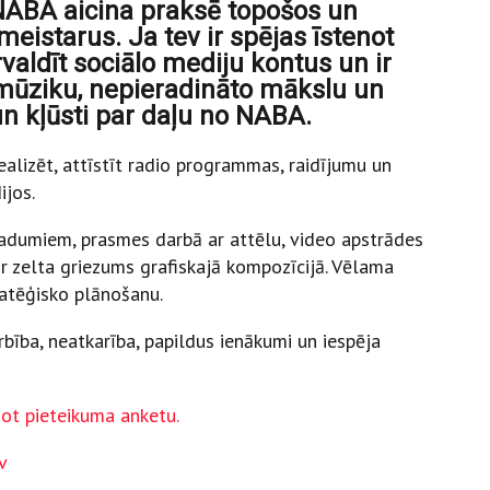
 NABA aicina praksē topošos un
eistarus. Ja tev ir spējas īstenot
rvaldīt sociālo mediju kontus un ir
mūziku, nepieradināto mākslu un
un kļūsti par daļu no NABA.
ealizēt, attīstīt radio programmas, raidījumu un
ijos.
radumiem, prasmes darbā ar attēlu, video apstrādes
r zelta griezums grafiskajā kompozīcijā. Vēlama
ratēģisko plānošanu.
bība, neatkarība, papildus ienākumi un iespēja
dot pieteikuma anketu.
v