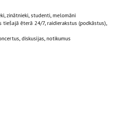
i, zinātnieki, studenti, melomāni
tiešajā ēterā 24/7, raidierakstus (podkāstus),
ncertus, diskusijas, notikumus