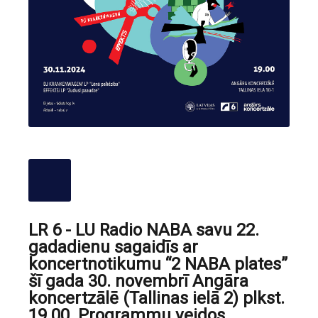
LR 6 - LU Radio NABA savu 22.
gadadienu sagaidīs ar
koncertnotikumu “2 NABA plates”
šī gada 30. novembrī Angāra
koncertzālē (Tallinas ielā 2) plkst.
19.00. Programmu veidos