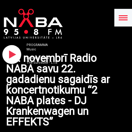
PROGRAMMA
Music
30. novembrī Radio
PAŠLAIK SKAN
The Eurosuite - L.I.B
NABA savu 22.
gadadienu sagaidīs ar
koncertnotikumu “2
NABA plates - DJ
Krankenwagen un
EFFEKTS”