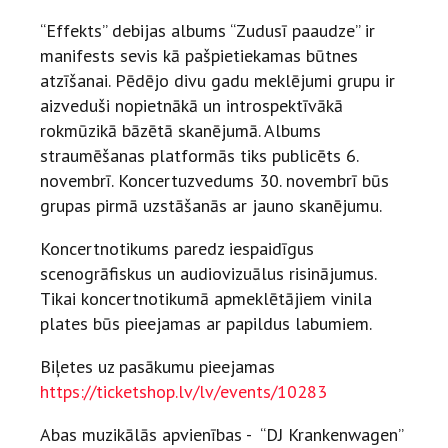
“Effekts” debijas albums “Zudusī paaudze” ir
manifests sevis kā pašpietiekamas būtnes
atzīšanai. Pēdējo divu gadu meklējumi grupu ir
aizveduši nopietnākā un introspektīvākā
rokmūzikā bāzētā skanējumā. Albums
straumēšanas platformās tiks publicēts 6.
novembrī. Koncertuzvedums 30. novembrī būs
grupas pirmā uzstāšanās ar jauno skanējumu.
Koncertnotikums paredz iespaidīgus
scenogrāfiskus un audiovizuālus risinājumus.
Tikai koncertnotikumā apmeklētājiem vinila
plates būs pieejamas ar papildus labumiem.
Biļetes uz pasākumu pieejamas
https://ticketshop.lv/lv/events/10283
Abas muzikālās apvienības - “DJ Krankenwagen”