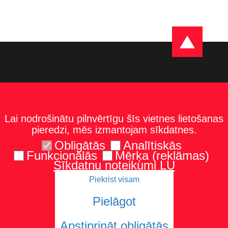
Lai nodrošinātu pilnvērtīgu šīs vietnes lietošanas
pieredzi, mēs izmantojam sīkdatnes.
Obligātās
Analītiskās
Funkcionālās
Mērķa (reklāmas)
Sīkdatņu noteikumi LU
Piekrist visam
Kontakti
Karte un norādes
Tel.: 67229986
Pielāgot
Apstiprināt obligātās