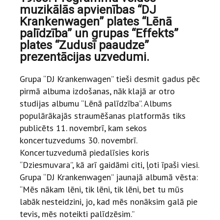
muzikālās apvienības “DJ
Krankenwagen” plates “Lēnā
palīdzība” un grupas “Effekts”
plates “Zudusī paaudze”
prezentācijas uzvedumi.
Grupa “DJ Krankenwagen” tieši desmit gadus pēc
pirmā albuma izdošanas, nāk klajā ar otro
studijas albumu “Lēnā palīdzība”. Albums
populārākajās straumēšanas platformās tiks
publicēts 11. novembrī, kam sekos
koncertuzvedums 30. novembrī.
Koncertuzvedumā piedalīsies koris
“Dziesmuvara”, kā arī gaidāmi citi, ļoti īpaši viesi.
Grupa “DJ Krankenwagen” jaunajā albumā vēsta:
“Mēs nākam lēni, tik lēni, tik lēni, bet tu mūs
labāk nesteidzini, jo, kad mēs nonāksim galā pie
tevis, mēs noteikti palīdzēsim.”