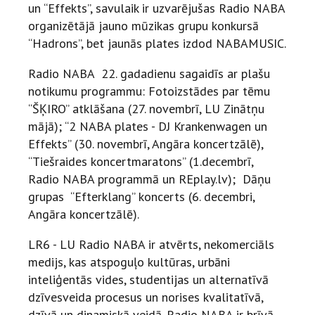
un “Effekts”, savulaik ir uzvarējušas Radio NABA
organizētājā jauno mūzikas grupu konkursā
“Hadrons”, bet jaunās plates izdod NABAMUSIC.
Radio NABA 22. gadadienu sagaidīs ar plašu
notikumu programmu: Fotoizstādes par tēmu
“ŠĶIRO” atklāšana (27. novembrī, LU Zinātņu
mājā); “2 NABA plates - DJ Krankenwagen un
Effekts” (30. novembrī, Angāra koncertzālē),
“Tiešraides koncertmaratons” (1.decembrī,
Radio NABA programmā un REplay.lv); Dāņu
grupas “Efterklang” koncerts (6. decembri,
Angāra koncertzālē).
LR6 - LU Radio NABA ir atvērts, nekomerciāls
medijs, kas atspoguļo kultūras, urbāni
inteliģentās vides, studentijas un alternatīvā
dzīvesveida procesus un norises kvalitatīvā,
dzīvā un dinamiskā veidā. Radio NABA ir brīvā