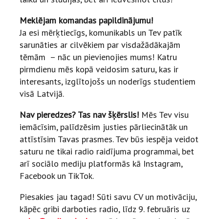
Meklējam komandas papildinājumu!
Ja esi mērķtiecīgs, komunikabls un Tev patīk
sarunāties ar cilvēkiem par visdažādākajām
tēmām – nāc un pievienojies mums! Katru
pirmdienu mēs kopā veidosim saturu, kas ir
interesants, izglītojošs un noderīgs studentiem
visā Latvijā.
Nav pieredzes? Tas nav šķērslis!
Mēs Tev visu
iemācīsim, palīdzēsim justies pārliecinātāk un
attīstīsim Tavas prasmes. Tev būs iespēja veidot
saturu ne tikai radio raidījuma programmai, bet
arī sociālo mediju platformās kā Instagram,
Facebook un TikTok.
Piesakies jau tagad! Sūti savu CV un motivāciju,
kāpēc gribi darboties radio, līdz 9. februāris uz