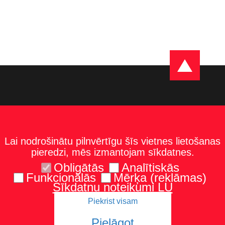
Lai nodrošinātu pilnvērtīgu šīs vietnes lietošanas
pieredzi, mēs izmantojam sīkdatnes.
Obligātās
Analītiskās
Funkcionālās
Mērķa (reklāmas)
Sīkdatņu noteikumi LU
Piekrist visam
Kontakti
Karte un norādes
Tel.: 67229986
Pielāgot