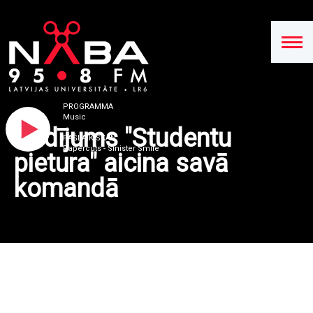
PROGRAMMA
Music
Radījums "Studentu
PAŠLAIK SKAN
Papercuts - Sinister Smile
pietura" aicina savā
komandā