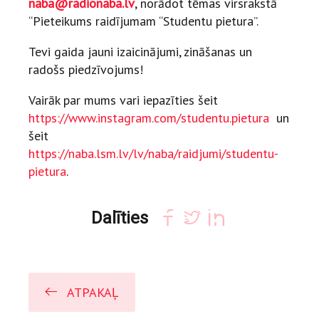
naba@radionaba.lv
, norādot tēmas virsrakstā
“Pieteikums raidījumam “Studentu pietura”.
Tevi gaida jauni izaicinājumi, zināšanas un
radošs piedzīvojums!
Vairāk par mums vari iepazīties šeit
https://www.instagram.com/studentu.pietura
un
šeit
https://naba.lsm.lv/lv/naba/raidjumi/studentu-
pietura
.
Dalīties
ATPAKAĻ