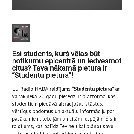
Esi students, kurš vēlas būt
notikumu epicentrā un iedvesmot
citus? Tava nākamā pietura ir
“Studentu pietura”!
LU Radio NABA raidījums
“Studentu pietura”
ar
vairāk nekā 20 gadu pieredzi ir platforma, kas
studentiem piedāvā aizraujošus stāstus,
vērtīgus padomus un aktuālu informāciju par
pasākumiem, lekcijām un citām iespējām. Šis ir
raidījums, kas palīdz Tev ne tikai plānot savu
laiku un studijas, bet arī iedvesmot citus!