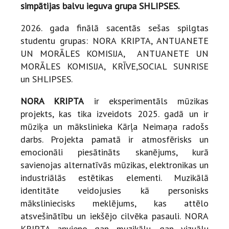
simpātijas balvu ieguva grupa SHLIPSES.
2026. gada finālā sacentās sešas spilgtas
studentu grupas: NORA KRIPTA, ANTUANETE
UN MORĀLES KOMISIJA, ANTUANETE UN
MORĀLES KOMISIJA, KRĪVE,SOCIAL SUNRISE
un SHLIPSES.
NORA KRIPTA
ir eksperimentāls mūzikas
projekts, kas tika izveidots 2025. gadā un ir
mūziķa un mākslinieka Kārļa Neimaņa radošs
darbs. Projekta pamatā ir atmosfērisks un
emocionāli piesātināts skanējums, kurā
savienojas alternatīvās mūzikas, elektronikas un
industriālās estētikas elementi. Muzikālā
identitāte veidojusies kā personisks
māksliniecisks meklējums, kas attēlo
atsvešinātību un iekšējo cilvēka pasauli. NORA
KRIPTA apvieno gan muzikālu, gan vizuālu