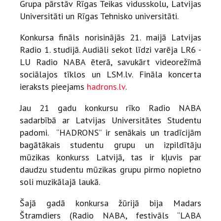
Grupa pārstāv Rīgas Teikas vidusskolu, Latvijas
Universitāti un Rīgas Tehnisko universitāti.
Konkursa fināls norisinājās 21. maijā Latvijas
Radio 1. studijā. Audiāli sekot līdzi varēja LR6 -
LU Radio NABA ēterā, savukārt videorežīmā
sociālajos tīklos un LSM.lv. Fināla koncerta
ieraksts pieejams
hadrons.lv
.
Jau 21 gadu konkursu rīko Radio NABA
sadarbībā ar Latvijas Universitātes Studentu
padomi. “HADRONS” ir senākais un tradīcijām
bagātākais studentu grupu un izpildītāju
mūzikas konkurss Latvijā, tas ir kļuvis par
daudzu studentu mūzikas grupu pirmo nopietno
soli muzikālajā laukā.
Šajā gadā konkursa žūrijā bija Madars
Štramdiers (Radio NABA, festivāls “LABA