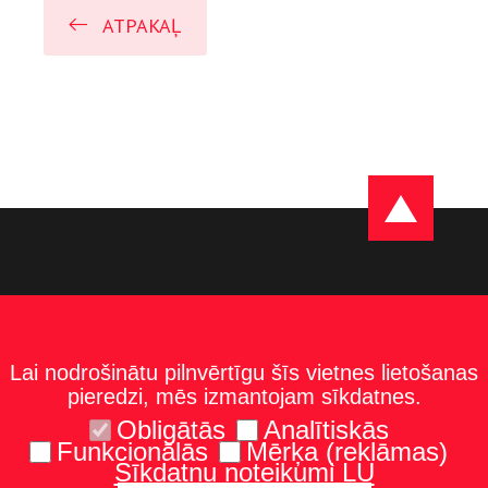
ATPAKAĻ
Lai nodrošinātu pilnvērtīgu šīs vietnes lietošanas
pieredzi, mēs izmantojam sīkdatnes.
Obligātās
Analītiskās
Funkcionālās
Mērķa (reklāmas)
Sīkdatņu noteikumi LU