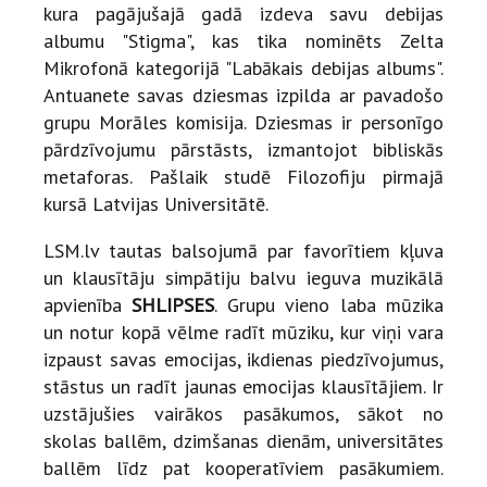
kura pagājušajā gadā izdeva savu debijas
albumu "Stigma", kas tika nominēts Zelta
Mikrofonā kategorijā "Labākais debijas albums".
Antuanete savas dziesmas izpilda ar pavadošo
grupu Morāles komisija. Dziesmas ir personīgo
pārdzīvojumu pārstāsts, izmantojot bibliskās
metaforas. Pašlaik studē Filozofiju pirmajā
kursā Latvijas Universitātē.
LSM.lv tautas balsojumā par favorītiem kļuva
un klausītāju simpātiju balvu ieguva muzikālā
apvienība
SHLIPSES
. Grupu vieno laba mūzika
un notur kopā vēlme radīt mūziku, kur viņi vara
izpaust savas emocijas, ikdienas piedzīvojumus,
stāstus un radīt jaunas emocijas klausītājiem. Ir
uzstājušies vairākos pasākumos, sākot no
skolas ballēm, dzimšanas dienām, universitātes
ballēm līdz pat kooperatīviem pasākumiem.