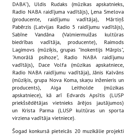
DABA”), Uldis Rudaks (mūzikas apskatnieks,
Radio NABA raidījuma vadītājs), Ļena Smelova
(producente, raidījumu vadītāja), Mārtiņš
Pabērzis (Latvijas Radio 5 raidījumu vadītājs),
Sabīne Vandāna (Valmiermuižas kultūras
biedrības vadītāja, producente), Raimods
Lagimovs (mūziķis, grupas "Inokentijs Mārpls",
"Amorālā psihoze", Radio NABA raidījumu
vadītājs), Dace Volfa (mūzikas apskatniece,
Radio NABA raidījumu vadītāja), Jānis Kalvāns
(mūziķis, grupa Nova Koma, skaņu inženieris un
producents), Aiga Leitholde (mūzikas
apskatniece), kā arī Edvards Apsītis (LUSP
priekšsēdētājas vietnieks ārējos jautājumos)
un Krista Parma (LUSP kultūras un sporta
virziena vadītāja vietniece).
Šogad konkursā pieteicās 20 muzikālie projekti