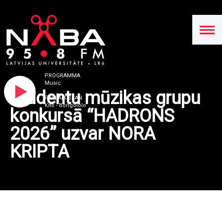
PROGRAMMA
Music
Studentu mūzikas grupu
PAŠLAIK SKAN
Kito - Bongololo
konkursā “HADRONS
2026” uzvar NORA
KRIPTA