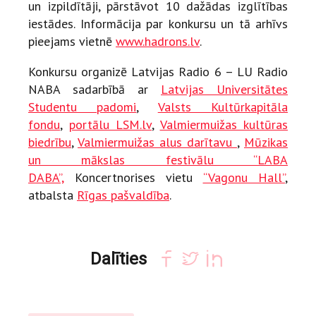
un izpildītāji, pārstāvot 10 dažādas izglītības
iestādes. Informācija par konkursu un tā arhīvs
pieejams vietnē
www.hadrons.lv
.
Konkursu organizē Latvijas Radio 6 – LU Radio
NABA sadarbībā ar
Latvijas Universitātes
Studentu padomi
,
Valsts Kultūrkapitāla
fondu
,
portālu LSM.lv
,
Valmiermuižas kultūras
biedrību
,
Valmiermuižas alus darītavu
,
Mūzikas
un mākslas festivālu “LABA
DABA”,
Koncertnorises vietu
“Vagonu Hall”
,
atbalsta
Rīgas pašvaldība
.
Dalīties