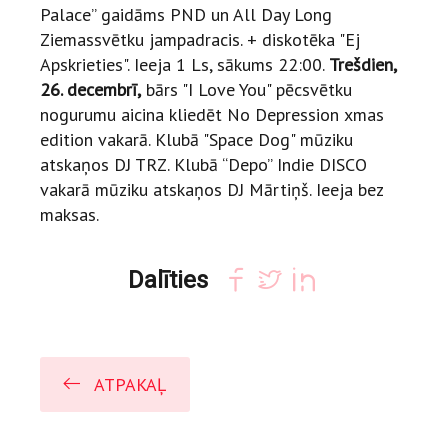
Palace” gaidāms PND un All Day Long
Ziemassvētku jampadracis. + diskotēka "Ej
Apskrieties". Ieeja 1 Ls, sākums 22:00.
Trešdien,
26. decembrī,
bārs "I Love You" pēcsvētku
nogurumu aicina kliedēt No Depression xmas
edition vakarā. Klubā "Space Dog" mūziku
atskaņos DJ TRZ. Klubā “Depo” Indie DISCO
vakarā mūziku atskaņos DJ Mārtiņš. Ieeja bez
maksas.
Dalīties
ATPAKAĻ