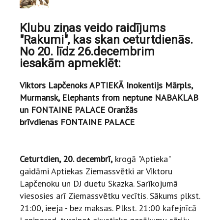
Klubu ziņas veido raidījums
"Rakumi", kas skan ceturtdienās.
No 20. līdz 26.decembrim
iesakām apmeklēt:
Viktors Lapčenoks APTIEKĀ
Inokentijs Mārpls,
Murmansk, Elephants from neptune NABAKLAB
un FONTAINE PALACE
Oranžās
brīvdienas FONTAINE PALACE
Ceturtdien, 20. decembrī,
krogā "Aptieka"
gaidāmi Aptiekas Ziemassvētki ar Viktoru
Lapčenoku un DJ duetu Skazka. Sarīkojumā
viesosies arī Ziemassvētku vecītis. Sākums plkst.
21:00, ieeja - bez maksas. Plkst. 21:00 kafejnīcā