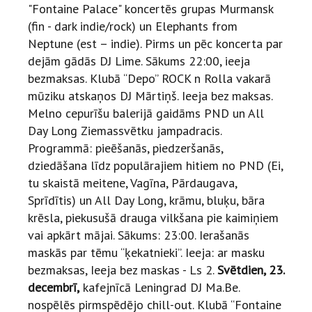
"Fontaine Palace" koncertēs grupas Murmansk
(fin - dark indie/rock) un Elephants from
Neptune (est – indie). Pirms un pēc koncerta par
dejām gādās DJ Lime. Sākums 22:00, ieeja
bezmaksas. Klubā “Depo” ROCK n Rolla vakarā
mūziku atskaņos DJ Mārtiņš. Ieeja bez maksas.
Melno cepurīšu balerijā gaidāms PND un All
Day Long Ziemassvētku jampadracis.
Programmā: pieēšanās, piedzeršanās,
dziedāšana līdz populārajiem hitiem no PND (Ei,
tu skaistā meitene, Vagīna, Pārdaugava,
Sprīdītis) un All Day Long, krāmu, bluķu, bāra
krēsla, piekusušā drauga vilkšana pie kaimiņiem
vai apkārt mājai. Sākums: 23:00. Ierašanās
maskās par tēmu “ķekatnieki”. Ieeja: ar masku
bezmaksas, Ieeja bez maskas - Ls 2.
Svētdien, 23.
decembrī,
kafejnīcā Leningrad DJ Ma.Be.
nospēlēs pirmspēdējo chill-out. Klubā “Fontaine