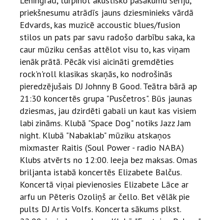
Leningrad, turpinot akustisko pasākumu sēriju,
priekšnesumu atrādīs jauns dziesminieks vārdā
Edvards, kas muzicē accoustic blues/fusion
stilos un pats par savu radošo darbību saka, ka
caur mūziku cenšas attēlot visu to, kas viņam
ienāk prātā. Pēcāk visi aicināti gremdēties
rock'n'roll klasikas skaņās, ko nodrošinās
pieredzējušais DJ Johnny B Good. Teātra bārā ap
21:30 koncertēs grupa "Pusčetros". Būs jaunas
dziesmas, jau dzirdēti gabali un kaut kas visiem
labi zināms. Klubā "Space Dog" notiks Jazz Jam
night. Klubā "Nabaklab" mūziku atskaņos
mixmaster Raitis (Soul Power - radio NABA)
Klubs atvērts no 12:00. Ieeja bez maksas. Omas
briljanta istabā koncertēs Elizabete Balčus.
Koncertā viņai pievienosies Elizabete Lāce ar
arfu un Pēteris Ozoliņš ar čello. Bet vēlāk pie
pults DJ Artis Volfs. Koncerta sākums plkst.