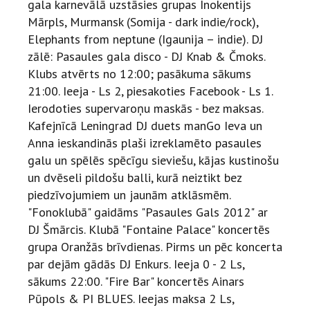
gala karnevālā uzstāsies grupas Inokentijs
Mārpls, Murmansk (Somija - dark indie/rock),
Elephants from neptune (Igaunija – indie). DJ
zālē: Pasaules gala disco - DJ Knab & Čmoks.
Klubs atvērts no 12:00; pasākuma sākums
21:00. Ieeja - Ls 2, piesakoties Facebook - Ls 1.
Ierodoties supervaroņu maskās - bez maksas.
Kafejnīcā Leningrad DJ duets manGo Ieva un
Anna ieskandinās plaši izreklamēto pasaules
galu un spēlēs spēcīgu sieviešu, kājas kustinošu
un dvēseli pildošu balli, kurā neiztikt bez
piedzīvojumiem un jaunām atklāsmēm.
"Fonoklubā" gaidāms "Pasaules Gals 2012" ar
DJ Šmārcis. Klubā "Fontaine Palace" koncertēs
grupa Oranžās brīvdienas. Pirms un pēc koncerta
par dejām gādās DJ Enkurs. Ieeja 0 - 2 Ls,
sākums 22:00. "Fire Bar" koncertēs Ainars
Pūpols & PI BLUES. Ieejas maksa 2 Ls,