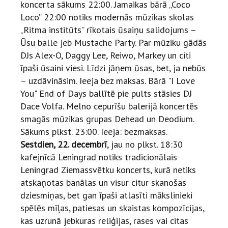
koncerta sākums 22:00. Jamaikas bārā „Coco
Loco” 22:00 notiks modernās mūzikas skolas
„Ritma institūts” rīkotais ūsaiņu salidojums –
Ūsu balle jeb Mustache Party. Par mūziku gādās
DJs Alex-O, Daggy Lee, Reiwo, Markey un citi
īpaši ūsaini viesi. Līdzi jāņem ūsas, bet, ja nebūs
– uzdāvināsim. Ieeja bez maksas. Bārā "I Love
You" End of Days ballītē pie pults stāsies DJ
Dace Volfa. Melno cepurīšu balerijā koncertēs
smagās mūzikas grupas Dehead un Deodium.
Sākums plkst. 23:00. Ieeja: bezmaksas.
Sestdien, 22. decembrī
, jau no plkst. 18:30
kafejnīcā Leningrad notiks tradicionālais
Leningrad Ziemassvētku koncerts, kurā netiks
atskaņotas banālas un visur citur skanošas
dziesmiņas, bet gan īpaši atlasīti mākslinieki
spēlēs mīļas, patiesas un skaistas kompozīcijas,
kas uzrunā jebkuras reliģijas, rases vai citas