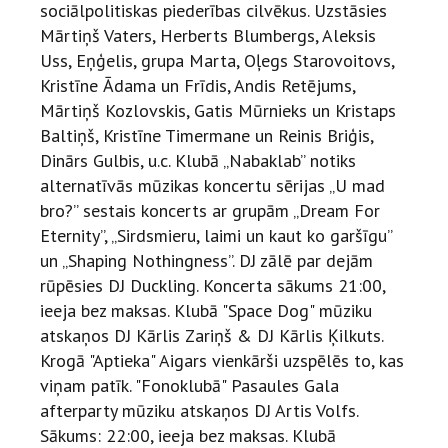
sociālpolitiskas piederības cilvēkus. Uzstāsies
Mārtiņš Vaters, Herberts Blumbergs, Aleksis
Uss, Eņģelis, grupa Marta, Oļegs Starovoitovs,
Kristīne Ādama un Frīdis, Andis Retējums,
Mārtiņš Kozlovskis, Gatis Mūrnieks un Kristaps
Baltiņš, Kristīne Timermane un Reinis Briģis,
Dinārs Gulbis, u.c. Klubā „Nabaklab” notiks
alternatīvās mūzikas koncertu sērijas „U mad
bro?” sestais koncerts ar grupām „Dream For
Eternity”, „Sirdsmieru, laimi un kaut ko garšīgu”
un „Shaping Nothingness”. DJ zālē par dejām
rūpēsies DJ Duckling. Koncerta sākums 21:00,
ieeja bez maksas. Klubā "Space Dog" mūziku
atskaņos DJ Kārlis Zariņš & DJ Kārlis Ķilkuts.
Krogā "Aptieka" Aigars vienkārši uzspēlēs to, kas
viņam patīk. "Fonoklubā" Pasaules Gala
afterparty mūziku atskaņos DJ Artis Volfs.
Sākums: 22:00, ieeja bez maksas. Klubā