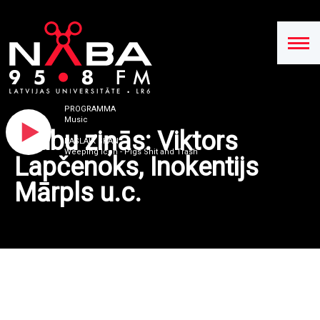
PROGRAMMA
Music
Klubu ziņās: Viktors
PAŠLAIK SKAN
Weeping Icon - Pigs Shit and Trash
Lapčenoks, Inokentijs
Mārpls u.c.