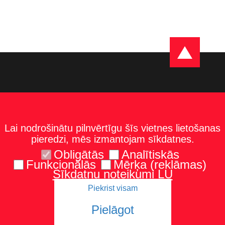
Lai nodrošinātu pilnvērtīgu šīs vietnes lietošanas
pieredzi, mēs izmantojam sīkdatnes.
Obligātās
Analītiskās
Funkcionālās
Mērķa (reklāmas)
Sīkdatņu noteikumi LU
Piekrist visam
Kontakti
Karte un norādes
Tel.: 67229986
Pielāgot