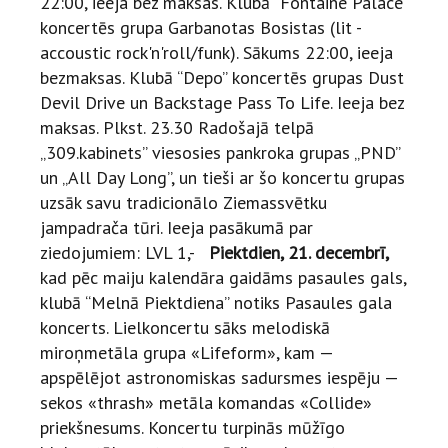
22:00, ieeja bez maksas. Klubā "Fontaine Palace"
koncertēs grupa Garbanotas Bosistas (lit -
accoustic rock'n'roll/funk). Sākums 22:00, ieeja
bezmaksas. Klubā “Depo” koncertēs grupas Dust
Devil Drive un Backstage Pass To Life. Ieeja bez
maksas. Plkst. 23.30 Radošajā telpā
„309.kabinets” viesosies pankroka grupas „PND”
un „All Day Long”, un tieši ar šo koncertu grupas
uzsāk savu tradicionālo Ziemassvētku
jampadrača tūri. Ieeja pasākumā par
ziedojumiem: LVL 1,-
Piektdien, 21. decembrī,
kad pēc maiju kalendāra gaidāms pasaules gals,
klubā “Melnā Piektdiena” notiks Pasaules gala
koncerts. Lielkoncertu sāks melodiskā
miroņmetāla grupa «Lifeform», kam —
apspēlējot astronomiskas sadursmes iespēju —
sekos «thrash» metāla komandas «Collide»
priekšnesums. Koncertu turpinās mūžīgo