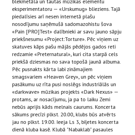
blekmetāla un tautas mūzikas elementu
eksperimentatoru — «Urskumug» blieziens. Tajā
piedalīsies arī nesen internetā plašu
nosodījumu saņēmušā sadomazohistu šova
«Pain [PRO]Test» dalībnieki ar savu jauno sāpju
priekšnesumu «Project:Torture». Pēc viņiem uz
skatuves kāps pašu mājās pēdējos gados reti
redzamie «Preternatural», kuri cita starpā cels
priekšā dziesmas no sava topošā jaunā albuma.
Pēc pusnakts kārta labi zināmajiem
smagsvariem «Heaven Grey», un pēc viņiem
pasākumu uz rīta pusi noslēgs industriālās un
«darkwave» mūzikas projekts «Dark Nexus» —
protams, ar nosacījumu, ja pa to laiku Zemi
nebūs aprijis kāds melnais caurums. Koncerta
sākums precīzi plkst. 20.00, klubs būs atvērts
jau no plkst. 19.00. Ieeja Ls 3, biļetes koncerta
dienā kluba kasē. Klubā "Nabaklab" pasaules