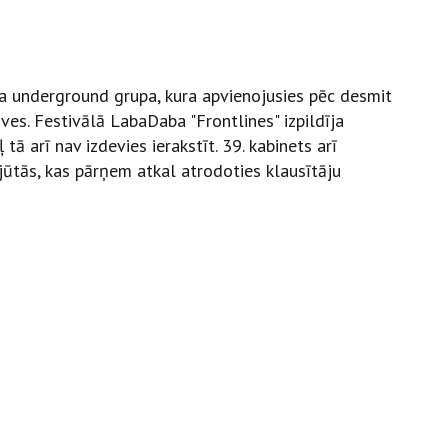
ta underground grupa, kura apvienojusies pēc desmit
es. Festivālā LabaDaba "Frontlines" izpildīja
tā arī nav izdevies ierakstīt. 39. kabinets arī
jūtās, kas pārņem atkal atrodoties klausītāju