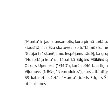
"Manta" ir jauns ansamblis, kura pirmā lielā u
klausītāji, uz Eža skatuves izpildītā mūzika 
"Gaujarts" skanējumu. Iespējams tādēļ, ka gru
"Hospitāļu iela" un tāpat kā
Edgars Mākēns
sp
Oskars Upenieks ("EMD"), kurš spēlē taustiņin
Viļumovs (NRG+, "Neprodukts"), kurš atbildīg
39. kabineta sižetā - "Manta" līderis Edgars 
atsauksmes.