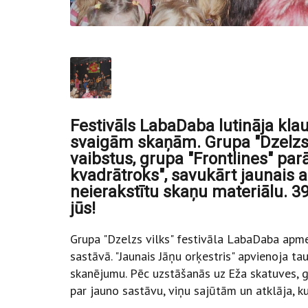
Festivāls LabaDaba lutināja kla
svaigām skaņām. Grupa "Dzelzs 
vaibstus, grupa "Frontlines" par
kvadrātroks", savukārt jaunais 
neierakstītu skaņu materiālu. 39.
jūs!
Grupa "Dzelzs vilks" festivāla LabaDaba apm
sastāvā. "Jaunais Jāņu orķestris" apvienoja ta
skanējumu. Pēc uzstāšanās uz Eža skatuves, gr
par jauno sastāvu, viņu sajūtām un atklāja, ku