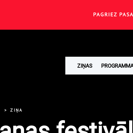
PAGRIEZ PAS
ZIŅAS
PROGRAMM
ZIŅA
aņas festivā