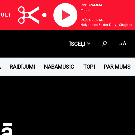
PROGRAMMA
Music
AULI
PAŠLAIK SKAN
Holybones Baxter Dury - Slugboy
ĪSCEĻI
A
RAIDĪJUMI
NABAMUSIC
TOPI
PAR MUMS
lā