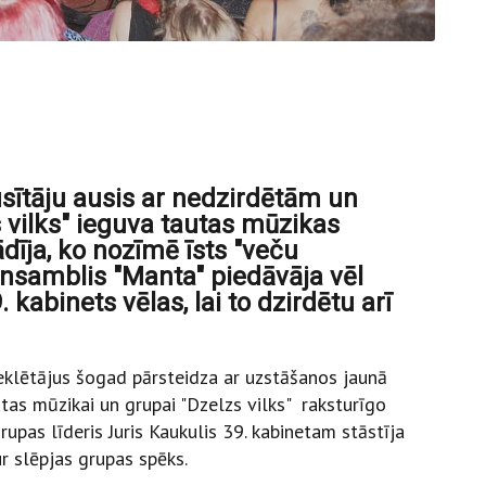
usītāju ausis ar nedzirdētām un
vilks" ieguva tautas mūzikas
ādīja, ko nozīmē īsts "veču
ansamblis "Manta" piedāvāja vēl
 kabinets vēlas, lai to dzirdētu arī
eklētājus šogad pārsteidza ar uzstāšanos jaunā
utas mūzikai un grupai "Dzelzs vilks" raksturīgo
upas līderis Juris Kaukulis 39. kabinetam stāstīja
r slēpjas grupas spēks.