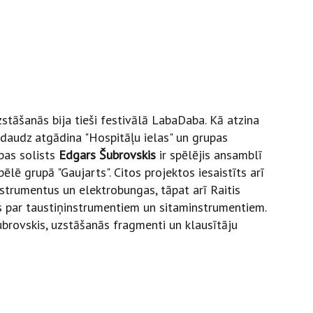
zstāšanās bija tieši festivālā LabaDaba. Kā atzina
nedaudz atgādina "Hospitāļu ielas" un grupas
pas solists
Edgars Šubrovskis
ir spēlējis ansamblī
ēlē grupā "Gaujarts". Citos projektos iesaistīts arī
strumentus un elektrobungas, tāpat arī Raitis
s par taustiņinstrumentiem un sitaminstrumentiem.
Šubrovskis, uzstāšanās fragmenti un klausītāju