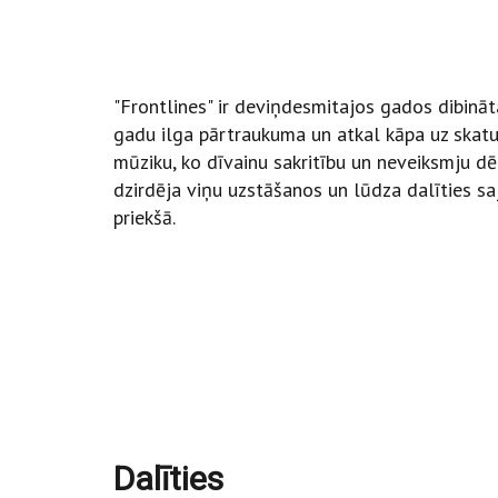
"Frontlines" ir deviņdesmitajos gados dibinā
gadu ilga pārtraukuma un atkal kāpa uz skatuv
mūziku, ko dīvainu sakritību un neveiksmju dēļ 
dzirdēja viņu uzstāšanos un lūdza dalīties sa
priekšā.
Dalīties