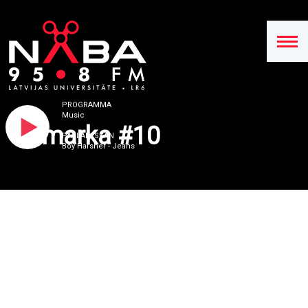
PROGRAMMA
Music
Remarka #10
PAŠLAIK SKAN
Boy Harsher - Jeans