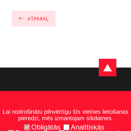
ATPAKAĻ
Lai nodrošinātu pilnvērtīgu šīs vietnes lietošanas
pieredzi, mēs izmantojam sīkdatnes.
Obligātās
Analītiskās