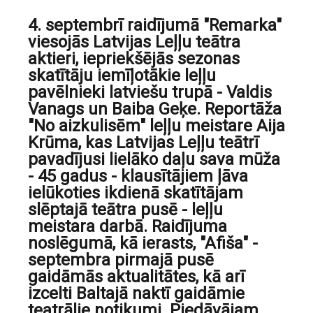
4. septembrī raidījumā "Remarka"
viesojās Latvijas Leļļu teātra
aktieri, iepriekšējās sezonas
skatītāju iemīļotākie leļļu
pavēlnieki latviešu trupā - Valdis
Vanags un Baiba Geķe. Reportāža
"No aizkulisēm" leļļu meistare Aija
Krūma, kas Latvijas Leļļu teātrī
pavadījusi lielāko daļu sava mūža
- 45 gadus - klausītājiem ļāva
ielūkoties ikdienā skatītājam
slēptajā teātra pusē - leļļu
meistara darbā. Raidījuma
noslēgumā, kā ierasts, "Afiša" -
septembra pirmajā pusē
gaidāmās aktualitātes, kā arī
izcelti Baltajā naktī gaidāmie
teatrālie notikumi. Piedāvājam