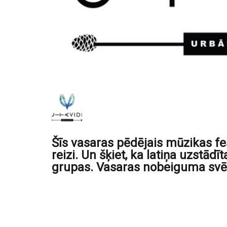
Šīs vasaras pēdējais mūzikas fes
reizi. Un šķiet, ka latiņa uzstād
grupas. Vasaras nobeiguma svēt