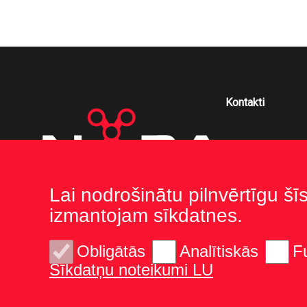
Kontakti
Lai nodrošinātu pilnvērtīgu šī
izmantojam sīkdatnes.
Obligātās
Analītiskās
F
Sīkdatņu noteikumi LU
© 2026 Latvijas Universitāte. Visas tiesības aizsargātas
Sīkdatnes