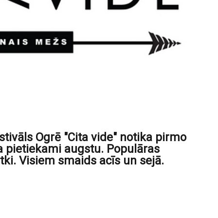
tivāls Ogrē "Cita vide" notika pirmo
īta pietiekami augstu. Populāras
ki. Visiem smaids acīs un sejā.