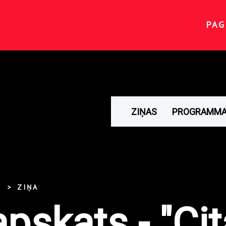
PAG
ZIŅAS
PROGRAMM
ZIŅA
pskats - "Cit