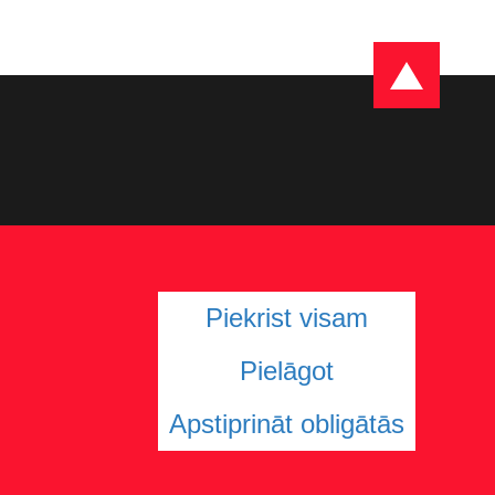
Piekrist visam
Pielāgot
Apstiprināt obligātās