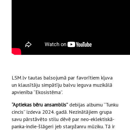
LSM.lv tautas balsojumā par favorītiem kļuva
un klausītāju simpātīju balvu ieguva muzikālā
apvienība “Ekosistēma”.
“Aptiekas bēru ansamblis”
debijas albumu “Tunku
cincis” izdeva 2024. gadā. Nezinātājiem grupa
savu pārstāvēto stilu dēvē par neo-eklektiskā-
panka-indie-šlāgeri jeb starpžanru mūziku. Tā ir