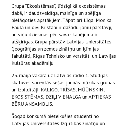
Grupa “Ekosistēmas”, līdzīgi kā ekosistēmas
dabā, ir daudzveidīga, mainīga un spējīga
pielāgoties apstākļiem. Tāpat arī Līga, Monika,
Paula un divi Kristapi ir dažādu jomu pārstāvji,
un viņu dziesmas pēc sava skanējuma ir
atšķirīgas. Grupa pārstāv Latvijas Uniersitātes
Ģeogrāfijas un zemes zinātņu un Ķīmijas
fakultāti, Rīgas Tehnisko universitāti un Latvijas
Kultūras akadēmiju.
23. maija vakarā uz Latvijas radio 1. Studijas
skatuves sacentās sešas jaunās mūzikas grupas
un izpildītāji: KALIGO, TRĪSAS, MŪŪNSKIN,
EKOSISTĒMAS, DZIĻI VIENALGA un APTIEKAS
BĒRU ANSAMBLIS.
Šogad konkursā pieteikušies studenti no
Latvijas Universitātes Izglītības zinātņu un