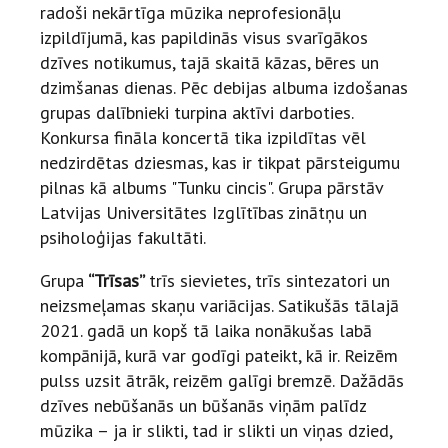
radoši nekārtīga mūzika neprofesionāļu
izpildījumā, kas papildinās visus svarīgākos
dzīves notikumus, tajā skaitā kāzas, bēres un
dzimšanas dienas. Pēc debijas albuma izdošanas
grupas dalībnieki turpina aktīvi darboties.
Konkursa fināla koncertā tika izpildītas vēl
nedzirdētas dziesmas, kas ir tikpat pārsteigumu
pilnas kā albums "Tunku cincis". Grupa pārstāv
Latvijas Universitātes Izglītības zinātņu un
psiholoģijas fakultāti.
Grupa
“Trīsas”
trīs sievietes, trīs sintezatori un
neizsmeļamas skaņu variācijas. Satikušās tālajā
2021. gadā un kopš tā laika nonākušas labā
kompānijā, kurā var godīgi pateikt, kā ir. Reizēm
pulss uzsit ātrāk, reizēm galīgi bremzē. Dažādās
dzīves nebūšanās un būšanās viņām palīdz
mūzika – ja ir slikti, tad ir slikti un viņas dzied,