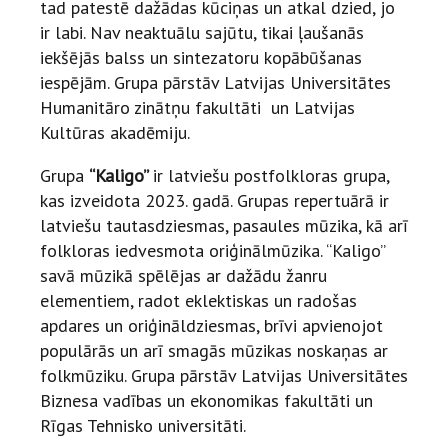
tad patestē dažādas kūciņas un atkal dzied, jo
ir labi. Nav neaktuālu sajūtu, tikai ļaušanās
iekšējās balss un sintezatoru kopābūšanas
iespējām. Grupa pārstāv Latvijas Universitātes
Humanitāro zinātņu fakultāti un Latvijas
Kultūras akadēmiju.
Grupa
“Kaligo”
ir latviešu postfolkloras grupa,
kas izveidota 2023. gadā. Grupas repertuārā ir
latviešu tautasdziesmas, pasaules mūzika, kā arī
folkloras iedvesmota oriģinālmūzika. “Kaligo”
savā mūzikā spēlējas ar dažādu žanru
elementiem, radot eklektiskas un radošas
apdares un oriģināldziesmas, brīvi apvienojot
populārās un arī smagās mūzikas noskaņas ar
folkmūziku. Grupa pārstāv Latvijas Universitātes
Biznesa vadības un ekonomikas fakultāti un
Rīgas Tehnisko universitāti.