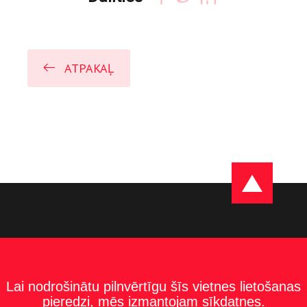
ATPAKAĻ
Lai nodrošinātu pilnvērtīgu šīs vietnes lietošanas
pieredzi, mēs izmantojam sīkdatnes.