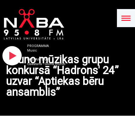
PROGRAMMA
Music
Jauno mūzikas grupu
PAŠLAIK SKAN
Cawatana - Gloria mundi
konkursā “Hadrons' 24”
uzvar “Aptiekas bēru
ansamblis”