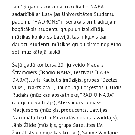
Jau 19 gadus konkursu rīko Radio NABA
sadarbībā ar Latvijas Universitātes Studentu
padomi. “HADRONS” ir senākais un tradīcijām
bagātākais studentu grupu un izpildītāju
mūzikas konkurss Latvijā, tas ir kļuvis par
daudzu studentu mūzikas grupu pirmo nopietno
soli muzikālajā laukā.
Šajā gadā konkursa žūriju veido Madars
Štramdiers (“Radio NABA”, festivāls “LABA
DABA”), Juris Kaukulis (mūziķis, grupas "Dzelzs
vilks", "Nakts arāji", "Jauno Jāņu orķestris"), Uldis
Rudaks (mūzikas apskatnieks, “RADIO NABA”
raidījumu vadītājs), Aleksandrs Tomass
Matjussons (mūziķis, producents, Latvijas
Nacionālā teātra Muzikālās nodaļas vadītājs),
Jānis Žilde (mūziķis, grupa Satellites LV,
žurnālists un mūzikas kritiķis), Sabīne Vandāne