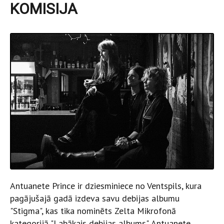
KOMISIJA
Antuanete Prince ir dziesminiece no Ventspils, kura
pagājušajā gadā izdeva savu debijas albumu
"Stigma", kas tika nominēts Zelta Mikrofonā
kategorijā "Labākais debijas albums". Antuanete