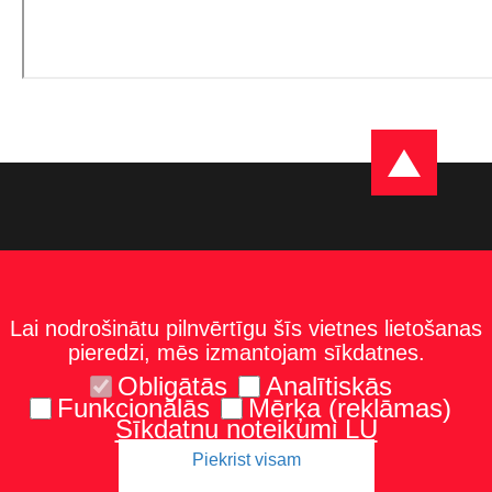
Lai nodrošinātu pilnvērtīgu šīs vietnes lietošanas
pieredzi, mēs izmantojam sīkdatnes.
Obligātās
Analītiskās
Funkcionālās
Mērķa (reklāmas)
Sīkdatņu noteikumi LU
Piekrist visam
Kontakti
Karte un norādes