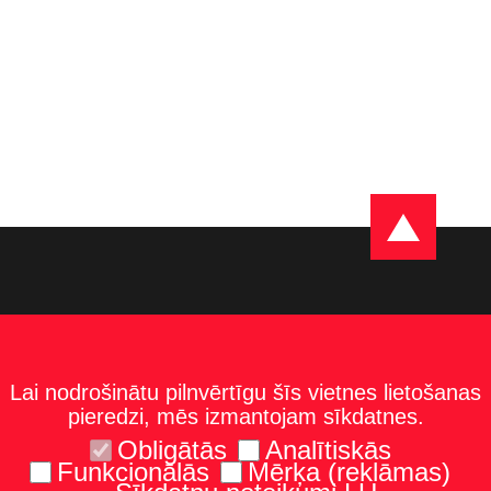
Lai nodrošinātu pilnvērtīgu šīs vietnes lietošanas
pieredzi, mēs izmantojam sīkdatnes.
Obligātās
Analītiskās
Funkcionālās
Mērķa (reklāmas)