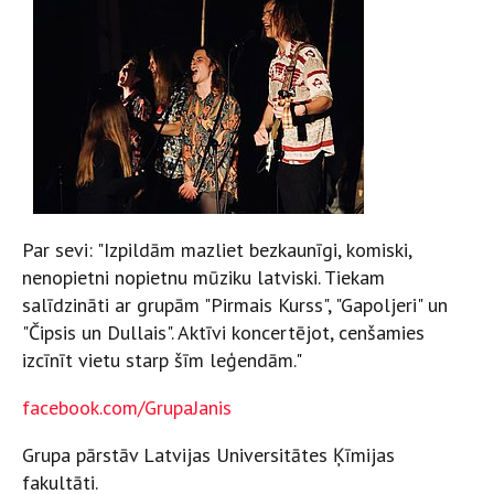
Par sevi: "Izpildām mazliet bezkaunīgi, komiski,
nenopietni nopietnu mūziku latviski. Tiekam
salīdzināti ar grupām "Pirmais Kurss", "Gapoljeri" un
"Čipsis un Dullais". Aktīvi koncertējot, cenšamies
izcīnīt vietu starp šīm leģendām."
facebook.com/GrupaJanis
Grupa pārstāv Latvijas Universitātes Ķīmijas
fakultāti.