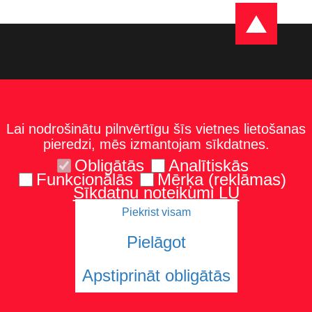
Lai nodrošinātu pilnvērtīgu šīs vietnes lietošanas
pieredzi, mēs izmantojam sīkdatnes.
Obligātās
Analītiskās
Funkcionālās
Mērķa (reklāmas)
Sīkdatņu noteikumi LU
Piekrist visam
Kontakti
Karte un norādes
Tel.: 67229986
Pielāgot
Apstiprināt obligātās
© 2026 Latvijas Universitāte. Visas tiesības aizsargātas
Sīkdatnes