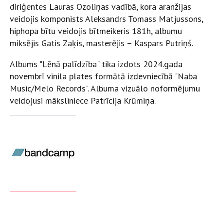
diriģentes Lauras Ozoliņas vadībā, kora aranžijas
veidojis komponists Aleksandrs Tomass Matjussons,
hiphopa bītu veidojis bītmeikeris 181h, albumu
miksējis Gatis Zaķis, masterējis – Kaspars Putriņš.
Albums "Lēnā palīdzība" tika izdots 2024.gada
novembrī vinila plates formātā izdevniecībā "Naba
Music/Melo Records". Albuma vizuālo noformējumu
veidojusi māksliniece Patrīcija Krūmiņa.