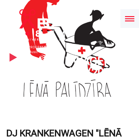
PROGRAMMA
Music
DJ KRANKENWAGEN
PAŠLAIK SKAN
trickpony - Heart2Heart
"Lēnā palīdzība" (2024)
DJ KRANKENWAGEN "LĒNĀ