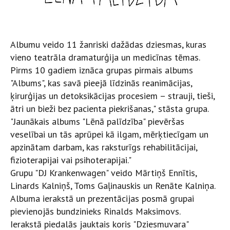
Albumu veido 11 žanriski dažādas dziesmas, kuras
vieno teatrāla dramaturģija un medicīnas tēmas.
Pirms 10 gadiem iznāca grupas pirmais albums
"Albums", kas savā pieejā līdzinās reanimācijas,
ķirurģijas un detoksikācijas procesiem – strauji, tieši,
ātri un bieži bez pacienta piekrišanas," stāsta grupa.
"Jaunākais albums "Lēnā palīdzība" pievēršas
veselībai un tās aprūpei kā ilgam, mērķtiecīgam un
apzinātam darbam, kas raksturīgs rehabilitācijai,
fizioterapijai vai psihoterapijai."
Grupu "DJ Krankenwagen" veido Mārtiņš Ennītis,
Linards Kalniņš, Toms Gaļinauskis un Renāte Kalniņa.
Albuma ierakstā un prezentācijas posmā grupai
pievienojās bundzinieks Rinalds Maksimovs.
Ierakstā piedalās jauktais koris "Dziesmuvara"