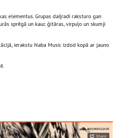
kas elementus. Grupas daiļradi raksturo gan
rās sprēgā un kauc ģitāras, virpuļo un skumji
ācijā, ierakstu Naba Music izdod kopā ar jauno
ē.