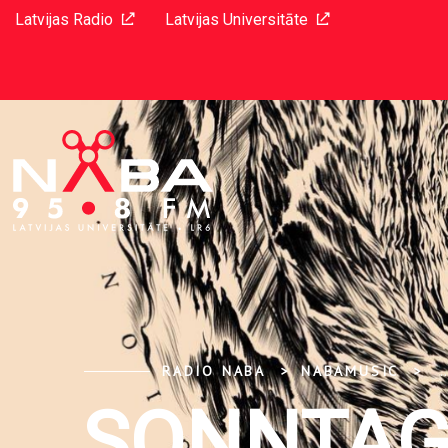
Latvijas Radio
Latvijas Universitāte
RADIO NABA
NABAMUSIC
..
SONNTAGS