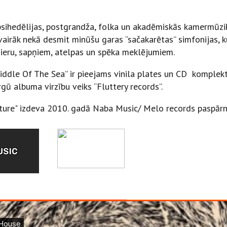
psihedēlijas, postgrandža, folka un akadēmiskās kamermūzi
airāk nekā desmit minūšu garas “sačakarētas” simfonijas, ku
mieru, sapņiem, atelpas un spēka meklējumiem.
ddle Of The Sea” ir pieejams vinila plates un CD komplekt
gū albuma virzību veiks “Fluttery records”.
lture" izdeva 2010. gadā Naba Music/ Melo records paspārn