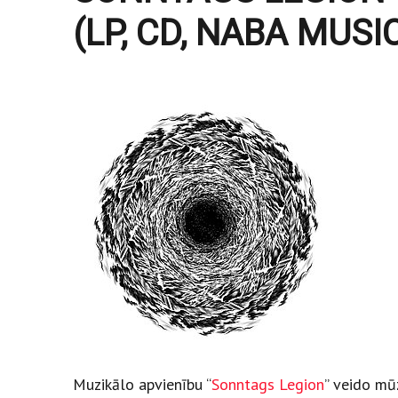
(LP, CD, NABA MUSI
Muzikālo apvienību “
Sonntags Legion
” veido mū