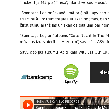
“Inokentijs Mārpls”, “Tesa”, “Band versus Music”.
“Sonntags Legion” skanējumā oriģināli apvieno 
trīsminūšu instrumentālas liriskas poēmas, gan v
čīkst stīgu aranžijas un skan dziedājumi par ne
“Sonntags Legion” albums “Gute Nacht In The Mi
mūzikas izdevniecību “Mier aim”, savukārt ASV tir
Savu debijas albumu "Acid Rain Will Eat Our Cu