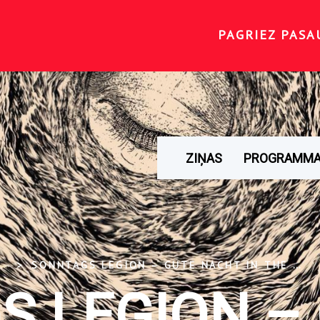
PAGRIEZ PASA
ZIŅAS
PROGRAMM
.
SONNTAGS LEGION ‎– GUTE NACHT IN THE MIDDLE OF THE SEA (2019)
 LEGION ‎– 