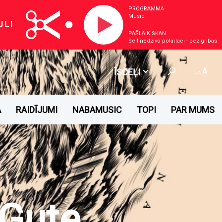
PROGRAMMA
Music
ULI
PAŠLAIK SKAN
Seit nedzivo polarlaci - bez gribas
ĪSCEĻI
A
RAIDĪJUMI
NABAMUSIC
TOPI
PAR MUMS
Gute