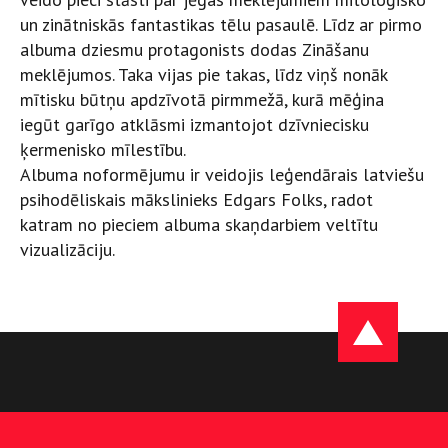
un zinātniskās fantastikas tēlu pasaulē. Līdz ar pirmo
albuma dziesmu protagonists dodas Zināšanu
meklējumos. Taka vijas pie takas, līdz viņš nonāk
mītisku būtņu apdzīvotā pirmmežā, kurā mēģina
iegūt garīgo atklāsmi izmantojot dzīvniecisku
ķermenisko mīlestību.
Albuma noformējumu ir veidojis leģendārais latviešu
psihodēliskais mākslinieks Edgars Folks, radot
katram no pieciem albuma skaņdarbiem veltītu
vizualizāciju.