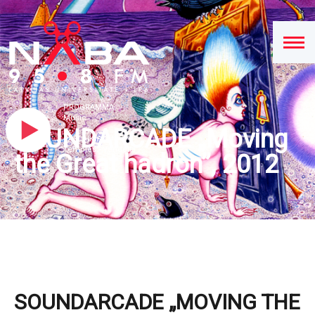
PROGRAMMA
Music
SOUNDARCADE „Moving
PAŠLAIK SKAN
Temples - Vendetta
the Great hadron”, 2012
SOUNDARCADE „MOVING THE