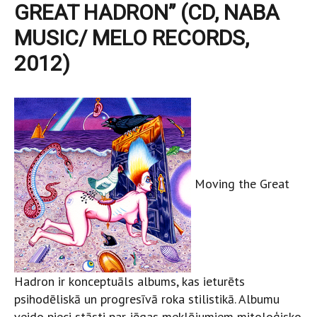
GREAT HADRON” (CD, NABA
MUSIC/ MELO RECORDS,
2012)
Moving the Great
Hadron ir konceptuāls albums, kas ieturēts
psihodēliskā un progresīvā roka stilistikā. Albumu
veido pieci stāsti par jēgas meklējumiem mitoloģisko