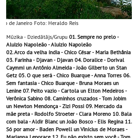
Rio de Janeiro Foto: Heraldo Reis
Mūzika - Dziedātājs/Grupu
01. Sempre no prelo -
Aluizio Napoleão - Aluizio Napoleão
02. Arco da velha índia - Chico César - Maria Bethânia
03. Farinha - Djavan - Djavan
04. Doralice - Dorival
Caymmi un Antônio Almeida - João Gilberto un Stan
Getz
05. O que será - Chico Buarque - Anna Torres
06.
Sem fantasia - Chico Buarque - Bruna Moraes un
Lenine
07. Peito vazio - Cartola un Elton Medeiros -
Verônica Sabino
08. Caminhos cruzados - Tom Jobim
un Newton Mendonça - Zizi Possi
09. Mercado da
mãe preta - Rodolfo Stroeter - Clara Moreno
10. Bala
com bala - Aldir Blanc un João Bosco - Elis Regina
11.
Só por amor - Baden Powell un Vinícius de Moraes -
Marianna Leporace
12. Eu não existo sem você - Tom