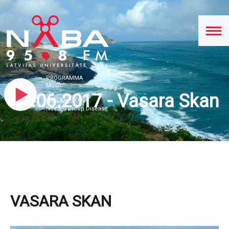
PROGRAMMA
Music
20.06.2017 - Vasara Skan
PAŠLAIK SKAN
N0V3L - Group Disease
VASARA SKAN