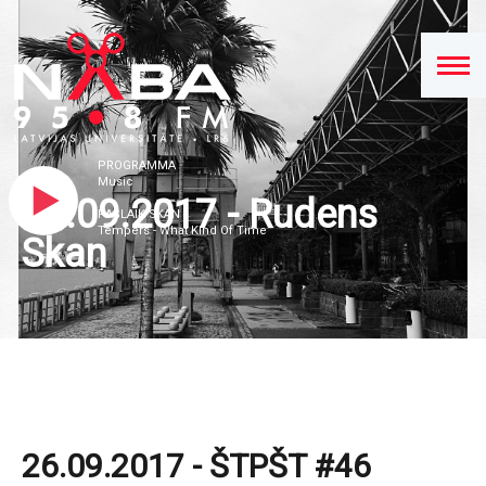
PROGRAMMA
Music
26.09.2017 - Rudens
PAŠLAIK SKAN
Tempers - What Kind Of Time
Skan
26.09.2017 - ŠTPŠT #46