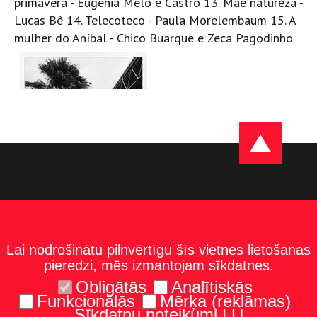
primavera - Eugênia Melo e Castro 13. Mãe natureza -
Lucas Bê 14. Telecoteco - Paula Morelembaum 15. A
mulher do Aníbal - Chico Buarque e Zeca Pagodinho
Lai nodrošinātu pilnvērtīgu šīs vietnes lietošanas
pieredzi, mēs izmantojam sīkdatnes.
Obligātās
Analītiskās
Funkcionālās
Mērķa (reklāmas)
Sīkdatņu noteikumi LU