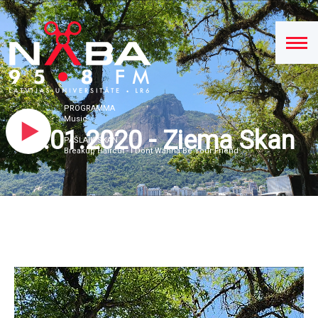
PROGRAMMA
Music
14.01.2020 - Ziema Skan
PAŠLAIK SKAN
Breakup Haircut - I Dont Wanna Be Your Friend