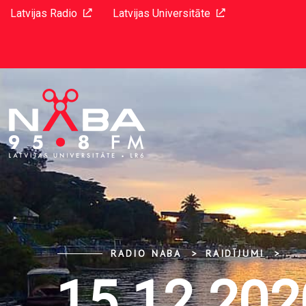
Latvijas Radio
Latvijas Universitāte
RADIO NABA
RAIDĪJUMI
...
15.12.202