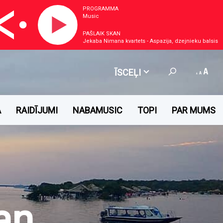
PROGRAMMA
Music
PAŠLAIK SKAN
Jekaba Nimana kvartets - Aspazija, dzejnieku balsis
ĪSCEĻI
A
RAIDĪJUMI
NABAMUSIC
TOPI
PAR MUMS
an