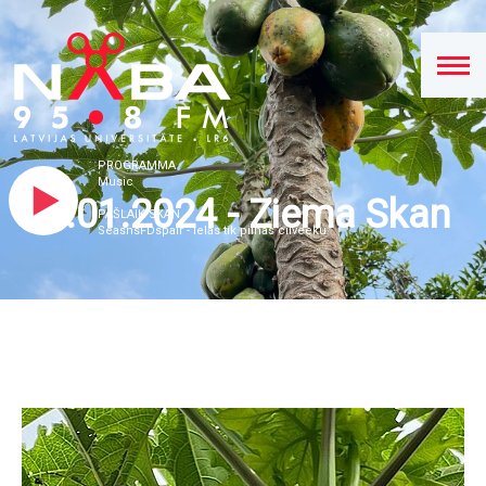
PROGRAMMA
Music
23.01.2024 - Ziema Skan
PAŠLAIK SKAN
SeasnsFDspair - ielas tik pilnas cilveeku