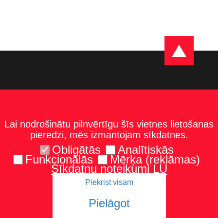
Lai nodrošinātu pilnvērtīgu šīs vietnes lietošanas
pieredzi, mēs izmantojam sīkdatnes.
Obligātās
Analītiskās
Funkcionālās
Mērķa (reklāmas)
Sīkdatņu noteikumi LU
Piekrist visam
Kontakti
Karte un norādes
Tel.: 67229986
Pielāgot