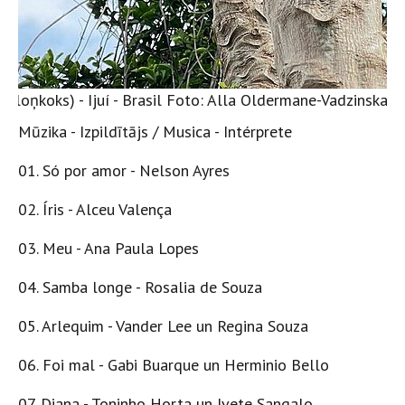
eloņkoks) - Ijuí - Brasil Foto: Alla Oldermane-Vadzinska
Mūzika - Izpildītājs / Musica - Intérprete
01. Só por amor - Nelson Ayres
02. Íris - Alceu Valença
03. Meu - Ana Paula Lopes
04. Samba longe - Rosalia de Souza
05. Arlequim - Vander Lee un Regina Souza
06. Foi mal - Gabi Buarque un Herminio Bello
07. Diana - Toninho Horta un Ivete Sangalo