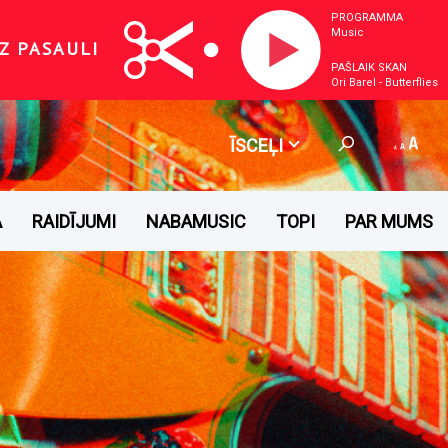
PROGRAMMA
Music
Z PASAULI
PAŠLAIK SKAN
Ori Barel - Butterflies
ĪSCEĻI
A
RAIDĪJUMI
NABAMUSIC
TOPI
PAR MUMS