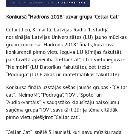
Konkursā “Hadrons 2018” uzvar grupa “Cellar Cat”
Ceturtdien, 8. martā, Latvijas Radio 1. studijā
norisinājās Latvijas Universitātes (LU) jauno mūzikas
grupu konkursa “Hadrons 2018” fināls, kurā sīvā
konkurencē pirmo vietu ieguva LU Ķīmijas fakultāti
pārstāvētā apvienība “Cellar Cat”, otro vietu ieguva -
“NeimoM” (LU Datorikas fakultāte), bet trešo -
“Podruga” (LU Fizikas un matetmātikas fakultāte).
Konkursa finālā uzstājās sešas jaunās grupas - “Cellar
cat”, “NeimoM”, “Podruga”, “IOV”, “Spole” un
“Audiokvartāls”, visaugstāko klausītāju balsojumu
saņēma grupa “IOV”, savukārt žūrija lēma citādāk -
pirmo vietu piešķirot “Cellar cat”.
“Cellar Cat” spēlē 5 jaunieši, kuri savu mūziku rada