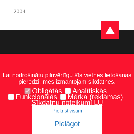
2004
Lai nodrošinātu pilnvērtīgu šīs vietnes lietošanas
pieredzi, mēs izmantojam sīkdatnes.
Obligātās
Analītiskās
Funkcionālās
Mērķa (reklāmas)
Sīkdatņu noteikumi LU
Piekrist visam
Kontakti
Karte un norādes
Tel.: 67229986
Pielāgot