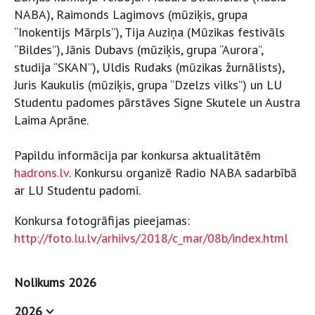
NABA), Raimonds Lagimovs (mūziķis, grupa
“Inokentijs Mārpls”), Tija Auziņa (Mūzikas festivāls
“Bildes”), Jānis Dubavs (mūziķis, grupa “Aurora”,
studija “SKAN”), Uldis Rudaks (mūzikas žurnālists),
Juris Kaukulis (mūziķis, grupa “Dzelzs vilks”) un LU
Studentu padomes pārstāves Signe Skutele un Austra
Laima Aprāne.
Papildu informācija par konkursa aktualitātēm
hadrons.lv
. Konkursu organizē Radio NABA sadarbībā
ar LU Studentu padomi.
Konkursa fotogrāfijas pieejamas:
http://foto.lu.lv/arhiivs/2018/c_mar/08b/index.html
Nolikums 2026
2026