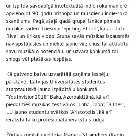
un izpilda savdabīgā intelektuālā indie-roka manierē -
apvienojot 90. gadu britpopa un mūsdienu indie-roka
skanējumu. Pagājušajā gadā grupai iznāca pirmais
mūzikas video dziesmai "Spilling Blood", kā arī daži
"live" un lirikas video. Grupa savās mūzikas izpausmēs
nav apstājusies un meklē jaunu virzienus, lai attīstītu
savu muzikālo potenciālu un uzvara konkursā tai
sniegs vēl plašākas iespējas.
Kā galveno balvu uzvarētāji saņēma iespēju
pārstāvēt Latvijas Universitātes studentus
starptautiskā jauno izpildītāju konkursā
“Youthvision2018” Baku, Azerbaidžānā, kā arī
piedalīties mūzikas festivālos “Laba Daba”, “Bildes”,
LU jauno studentu svētkos “Aristotelis”, kā arī
ieraksta laiku profesionālā ierakstu studijā.
Žūrijas komisiju veidoja: Madars Štramdiers (Radio