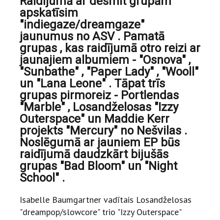
Raidījumā ar desmit grupām
apskatīsim
"indiegaze/dreamgaze"
jaunumus no ASV . Pamatā
grupas , kas raidījumā otro reizi ar
jaunajiem albumiem - "Osnova" ,
"Sunbathe" , "Paper Lady" , "Wooll"
un "Lana Leone" . Tāpat trīs
grupas pirmoreiz - Portlendas
"Marble" , Losandželosas "Izzy
Outerspace" un Maddie Kerr
projekts "Mercury" no Nešvilas .
Noslēgumā ar jauniem EP būs
raidījumā daudzkārt bijušās
grupas "Bad Bloom" un "Night
School" .
Isabelle Baumgartner vadītais Losandželosas
"dreampop/slowcore" trio "Izzy Outerspace"