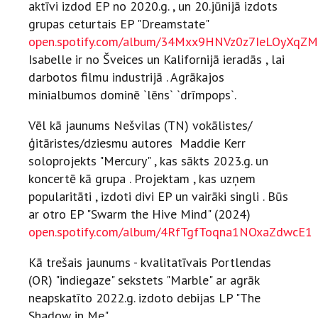
aktīvi izdod EP no 2020.g. , un 20.jūnijā izdots
grupas ceturtais EP "Dreamstate"
open.spotify.com/album/34Mxx9HNVz0z7IeLOyXqZM
Isabelle ir no Šveices un Kalifornijā ieradās , lai
darbotos filmu industrijā . Agrākajos
minialbumos dominē `lēns` `drīmpops`.
Vēl kā jaunums Nešvilas (TN) vokālistes/
ģitāristes/dziesmu autores Maddie Kerr
soloprojekts "Mercury" , kas sākts 2023.g. un
koncertē kā grupa . Projektam , kas uzņem
popularitāti , izdoti divi EP un vairāki singli . Būs
ar otro EP "Swarm the Hive Mind" (2024)
open.spotify.com/album/4RfTgfToqna1NOxaZdwcE1
Kā trešais jaunums - kvalitatīvais Portlendas
(OR) "indiegaze" sekstets "Marble" ar agrāk
neapskatīto 2022.g. izdoto debijas LP "The
Shadow in Me"