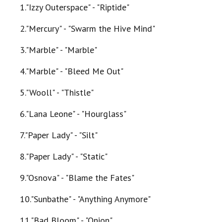
1."Izzy Outerspace" - "Riptide"
2."Mercury" - "Swarm the Hive Mind"
3."Marble" - "Marble"
4."Marble" - "Bleed Me Out"
5."Wooll" - "Thistle"
6."Lana Leone" - "Hourglass"
7."Paper Lady" - "Silt"
8."Paper Lady" - "Static"
9."Osnova" - "Blame the Fates"
10."Sunbathe" - "Anything Anymore"
11."Bad Bloom" - "Onion"