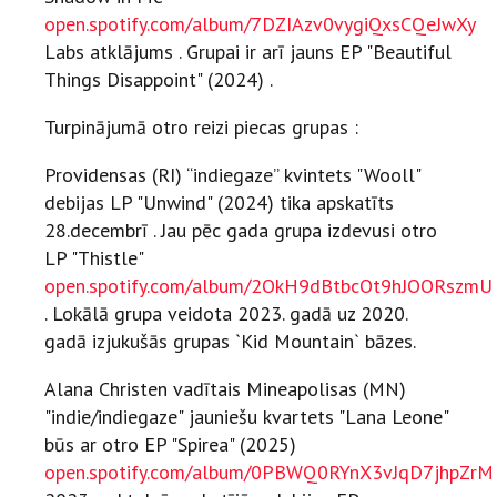
open.spotify.com/album/7DZIAzv0vygiQxsCQeJwXy
Labs atklājums . Grupai ir arī jauns EP "Beautiful
Things Disappoint" (2024) .
Turpinājumā otro reizi piecas grupas :
Providensas (RI) “indiegaze” kvintets "Wooll"
debijas LP "Unwind" (2024) tika apskatīts
28.decembrī . Jau pēc gada grupa izdevusi otro
LP "Thistle"
open.spotify.com/album/2OkH9dBtbcOt9hJOORszmU
. Lokālā grupa veidota 2023. gadā uz 2020.
gadā izjukušās grupas `Kid Mountain` bāzes.
Alana Christen vadītais Mineapolisas (MN)
"indie/indiegaze" jauniešu kvartets "Lana Leone"
būs ar otro EP "Spirea" (2025)
open.spotify.com/album/0PBWQ0RYnX3vJqD7jhpZrM