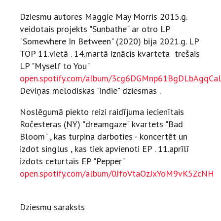
Dziesmu autores Maggie May Morris 2015.g.
veidotais projekts "Sunbathe" ar otro LP
"Somewhere In Between" (2020) bija 2021.g. LP
TOP 11.vietā . 14.martā iznācis kvarteta trešais
LP "Myself to You"
open.spotify.com/album/3cg6DGMnp61BgDLbAgqCal
Deviņas melodiskas "indie" dziesmas .
Noslēgumā piekto reizi raidījuma iecienītais
Ročesteras (NY) "dreamgaze" kvartets "Bad
Bloom" , kas turpina darboties - koncertēt un
izdot singlus , kas tiek apvienoti EP . 11.aprīlī
izdots ceturtais EP "Pepper"
open.spotify.com/album/0JfoVtaOzJxYoM9vK5ZcNH
Dziesmu saraksts