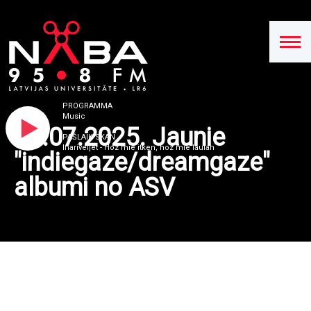
PROGRAMMA
Music
12.07.2025. Jaunie
PAŠLAIK SKAN
Inariveljet - Hoz mie itken, hoz mie laulan
"indiegaze/dreamgaze"
albumi no ASV