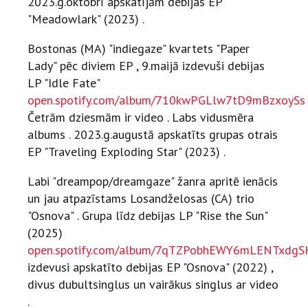
2023.g.oktobrī apskatījām debijas EP
"Meadowlark" (2023) .
Bostonas (MA) "indiegaze" kvartets "Paper
Lady" pēc diviem EP , 9.maijā izdevuši debijas
LP "Idle Fate"
open.spotify.com/album/710kwPGLlw7tD9mBzxoySs
Četrām dziesmām ir video . Labs vidusmēra
albums . 2023.g.augustā apskatīts grupas otrais
EP "Traveling Exploding Star" (2023) .
Labi "dreampop/dreamgaze" žanra apritē ienācis
un jau atpazīstams Losandželosas (CA) trio
"Osnova" . Grupa līdz debijas LP "Rise the Sun"
(2025)
open.spotify.com/album/7qTZPobhEWY6mLENTxdgS
izdevusi apskatīto debijas EP "Osnova" (2022) ,
divus dubultsinglus un vairākus singlus ar video
.