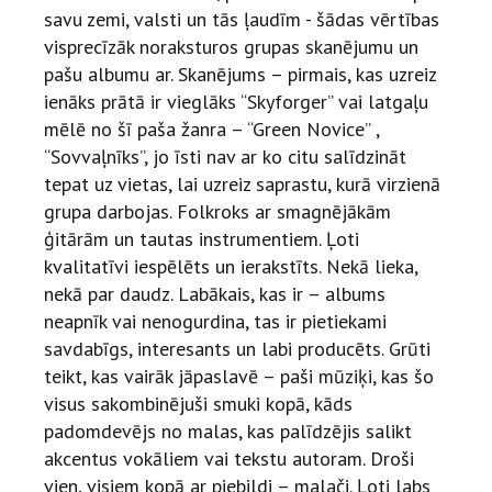
savu zemi, valsti un tās ļaudīm - šādas vērtības
visprecīzāk noraksturos grupas skanējumu un
pašu albumu ar.
Skanējums – pirmais, kas uzreiz
ienāks prātā ir vieglāks “Skyforger” vai latgaļu
mēlē no šī paša žanra – “Green Novice” ,
“Sovvaļnīks”, jo īsti nav ar ko citu salīdzināt
tepat uz vietas, lai uzreiz saprastu, kurā virzienā
grupa darbojas.
Folkroks ar smagnējākām
ģitārām un tautas instrumentiem. Ļoti
kvalitatīvi iespēlēts un ierakstīts. Nekā lieka,
nekā par daudz. Labākais, kas ir – albums
neapnīk vai nenogurdina, tas ir pietiekami
savdabīgs, interesants un labi producēts.
Grūti
teikt, kas vairāk jāpaslavē – paši mūziķi, kas šo
visus sakombinējuši smuki kopā, kāds
padomdevējs no malas, kas palīdzējis salikt
akcentus vokāliem vai tekstu autoram.
Droši
vien, visiem kopā ar piebildi – malači. Ļoti labs