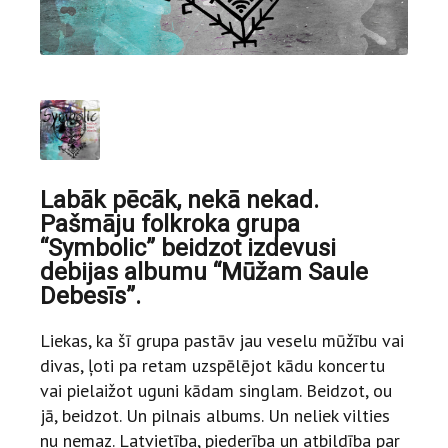
Labāk pēcāk, nekā nekad.
Pašmāju folkroka grupa
“Symbolic” beidzot izdevusi
debijas albumu “Mūžam Saule
Debesīs”.
Liekas, ka šī grupa pastāv jau veselu mūžību vai
divas, ļoti pa retam uzspēlējot kādu koncertu
vai pielaižot uguni kādam singlam.
Beidzot, ou
jā, beidzot. Un pilnais albums. Un neliek vilties
nu nemaz.
Latvietība, piederība un atbildība par