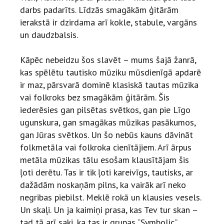
darbs padarīts.
Līdzās smagākām ģitārām
ierakstā ir dzirdama arī kokle, stabule, vargāns
un daudzbalsis.
Kāpēc nebeidzu šos slavēt – mums šajā žanrā,
kas spēlētu tautisko mūziku mūsdienīgā apdarē
ir maz, pārsvarā dominē klasiskā tautas mūzika
vai folkroks bez smagākām ģitārām.
Šis
iederēsies gan pilsētas svētkos, gan pie Līgo
ugunskura, gan smagākas mūzikas pasākumos,
gan Jūras svētkos. Un šo nebūs kauns dāvināt
folkmetāla vai folkroka cienītājiem. Arī ārpus
metāla mūzikas tālu esošam klausītājam šis
ļoti derētu.
Tas ir tik ļoti kareivīgs, tautisks, ar
dažādām noskaņām pilns, ka vairāk arī neko
negribas piebilst.
Meklē rokā un klausies vesels.
Un skaļi. Un ja kaimiņi prasa, kas Tev tur skan –
tad tā arī saki, ka tas ir grupas “Symbolic”