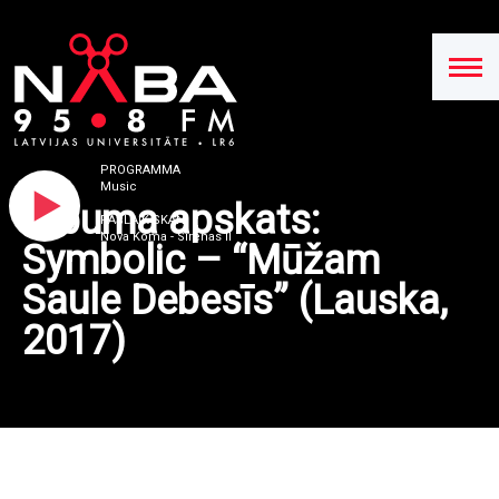
PROGRAMMA
Music
Albuma apskats:
PAŠLAIK SKAN
Nova Koma - Sirenas II
Symbolic – “Mūžam
Saule Debesīs” (Lauska,
2017)