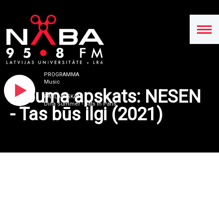
PROGRAMMA
Music
Albuma apskats: NESEN
PAŠLAIK SKAN
Dina Summer - Bats In Paris
- Tas būs ilgi (2021)