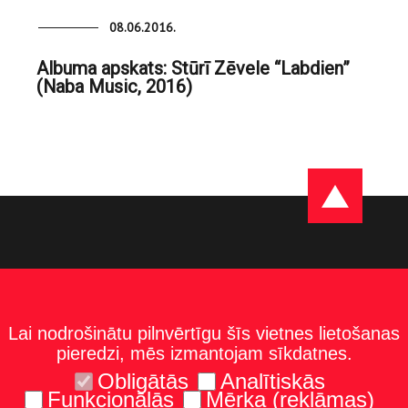
08.06.2016.
Albuma apskats: Stūrī Zēvele “Labdien”
(Naba Music, 2016)
Lai nodrošinātu pilnvērtīgu šīs vietnes lietošanas
pieredzi, mēs izmantojam sīkdatnes.
Obligātās
Analītiskās
Funkcionālās
Mērķa (reklāmas)