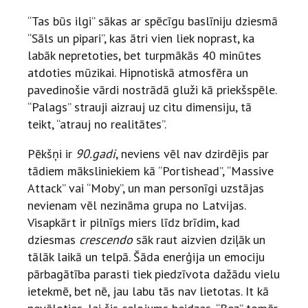
“Tas būs ilgi” sākas ar spēcīgu baslīniju dziesmā
“Sāls un pipari”, kas ātri vien liek noprast, ka
labāk nepretoties, bet turpmākās 40 minūtes
atdoties mūzikai. Hipnotiskā atmosfēra un
pavedinošie vārdi nostrādā gluži kā priekšspēle.
“Palags” strauji aizrauj uz citu dimensiju, tā
teikt, “atrauj no realitātes”.
Pēkšņi ir
90.gadi
, neviens vēl nav dzirdējis par
tādiem māksliniekiem kā “Portishead”, “Massive
Attack” vai “Moby”, un man personīgi uzstājas
nevienam vēl nezināma grupa no Latvijas.
Visapkārt ir pilnīgs miers līdz brīdim, kad
dziesmas
crescendo
sāk raut aizvien dziļāk un
tālāk laikā un telpā. Šāda enerģija un emociju
pārbagātība parasti tiek piedzīvota dažādu vielu
ietekmē, bet nē, jau labu tās nav lietotas. It kā