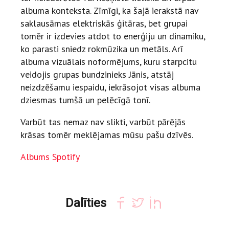
albuma konteksta. Zīmīgi, ka šajā ierakstā nav
saklausāmas elektriskās ģitāras, bet grupai
tomēr ir izdevies atdot to enerģiju un dinamiku,
ko parasti sniedz rokmūzika un metāls. Arī
albuma vizuālais noformējums, kuru starpcitu
veidojis grupas bundzinieks Jānis, atstāj
neizdzēšamu iespaidu, iekrāsojot visas albuma
dziesmas tumšā un pelēcīgā tonī.
Varbūt tas nemaz nav slikti, varbūt pārējās
krāsas tomēr meklējamas mūsu pašu dzīvēs.
Albums Spotify
Dalīties