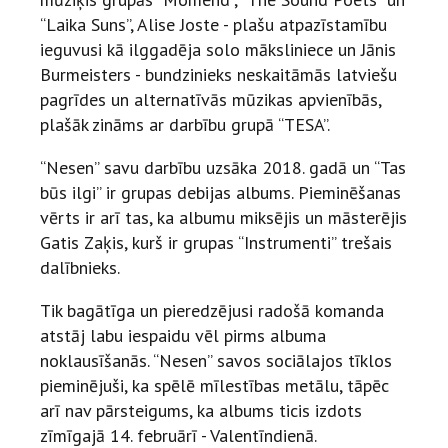
“Laika Suns”, Alise Joste - plašu atpazīstamību
ieguvusi kā ilggadēja solo māksliniece un Jānis
Burmeisters - bundzinieks neskaitāmās latviešu
pagrīdes un alternatīvās mūzikas apvienībās,
plašāk zināms ar darbību grupā “TESA”.
“Nesen” savu darbību uzsāka 2018. gadā un “Tas
būs ilgi” ir grupas debijas albums. Pieminēšanas
vērts ir arī tas, ka albumu miksējis un māsterējis
Gatis Zaķis, kurš ir grupas “Instrumenti” trešais
dalībnieks.
Tik bagātīga un pieredzējusi radošā komanda
atstāj labu iespaidu vēl pirms albuma
noklausīšanās. “Nesen” savos sociālajos tīklos
pieminējuši, ka spēlē mīlestības metālu, tāpēc
arī nav pārsteigums, ka albums ticis izdots
zīmīgajā 14. februārī - Valentīndienā.