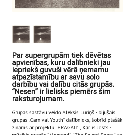
Par supergrupām tiek dēvētas
apvienības, kuru dalībnieki jau
iepriekš guvuši vērā ņemamu
atpazīstamību ar savu solo
darbību vai dalību citās grupās.
“Nesen” ir lielisks piemērs šim
raksturojumam.
Grupas sastāvu veido Aleksis Luriņš - bijušais
grupas „Carnival Youth” dalībnieks, šobrīd plašāk
zināms ar projektu "PRAGAII" , Kārlis Josts -
mūziķis grupās “Momend”, “The Sound Poets” un