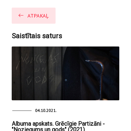
ATPAKAĻ
Saistītais saturs
04.10.2021.
Albuma apskats. Grēcīgie Partizāni -
"Noziegums un gods" (2021)