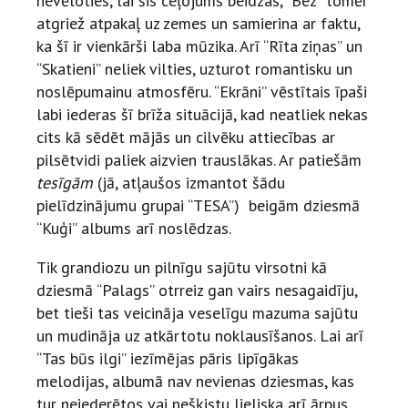
nevēloties, lai šis ceļojums beidzas, “Bez” tomēr
atgriež atpakaļ uz zemes un samierina ar faktu,
ka šī ir vienkārši laba mūzika. Arī “Rīta ziņas” un
“Skatieni” neliek vilties, uzturot romantisku un
noslēpumainu atmosfēru. “Ekrāni” vēstītais īpaši
labi iederas šī brīža situācijā, kad neatliek nekas
cits kā sēdēt mājās un cilvēku attiecības ar
pilsētvidi paliek aizvien trauslākas. Ar patiešām
tesīgām
(jā, atļaušos izmantot šādu
pielīdzinājumu grupai “TESA”)
beigām dziesmā
“Kuģi” albums arī noslēdzas.
Tik grandiozu un pilnīgu sajūtu virsotni kā
dziesmā “Palags” otrreiz gan vairs nesagaidīju,
bet tieši tas veicināja veselīgu mazuma sajūtu
un mudināja uz atkārtotu noklausīšanos. Lai arī
“Tas būs ilgi” iezīmējas pāris lipīgākas
melodijas, albumā nav nevienas dziesmas, kas
tur neiederētos vai nešķistu lieliska arī ārpus